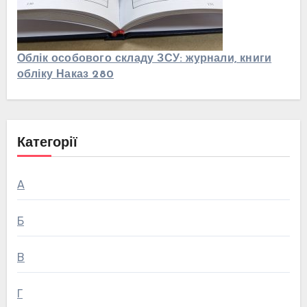
Облік особового складу ЗСУ: журнали, книги
обліку Наказ 280
Категорії
А
Б
В
Г