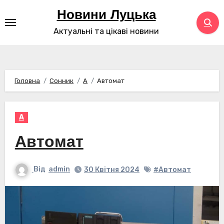
Перейти
Новини Луцька
до
Актуальні та цікаві новини
контенту
Головна
Сонник
А
Автомат
А
Автомат
Від
admin
30 Квітня 2024
#Автомат