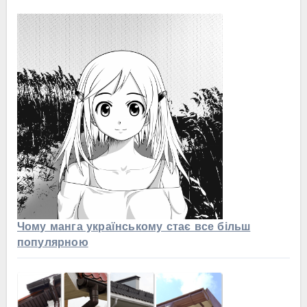
Чому манга українському стає все більш
популярною