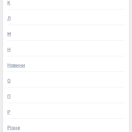
К
Л
М
Н
Новини
О
П
Р
Різне