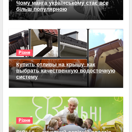
Чому манга українському стає все
більш популярною
Різне
Купить отливы на крышу: как
выбрать качественную водосточную
систему
Різне