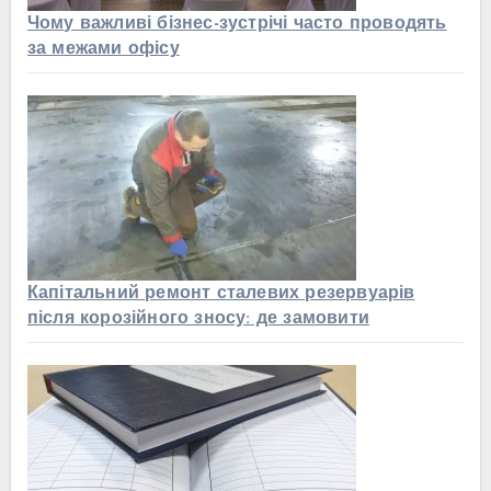
Чому важливі бізнес-зустрічі часто проводять
за межами офісу
Капітальний ремонт сталевих резервуарів
після корозійного зносу: де замовити