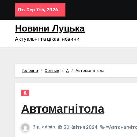
Перейти
Пт. Сер 7th, 2026
до
контенту
Новини Луцька
Актуальні та цікаві новини
Головна
Сонник
А
Автомагнітола
А
Автомагнітола
Від
admin
30 Квітня 2024
#Автомагніт