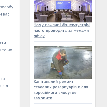
способу
и вас
Чому важливі бізнес-зустрічі
часто проводять за межами
офісу
ати
 та не
ити
Капітальний ремонт
 від
сталевих резервуарів після
корозійного зносу: де
замовити