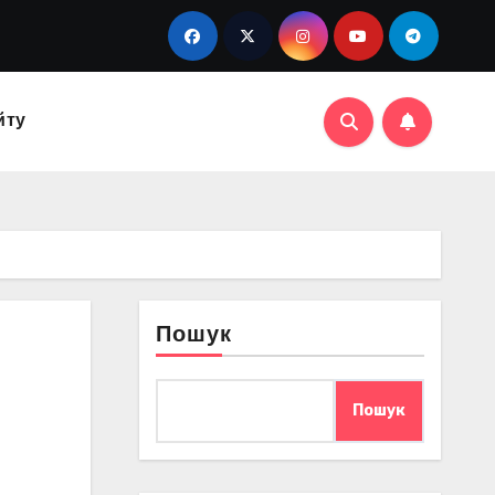
йту
Пошук
Пошук