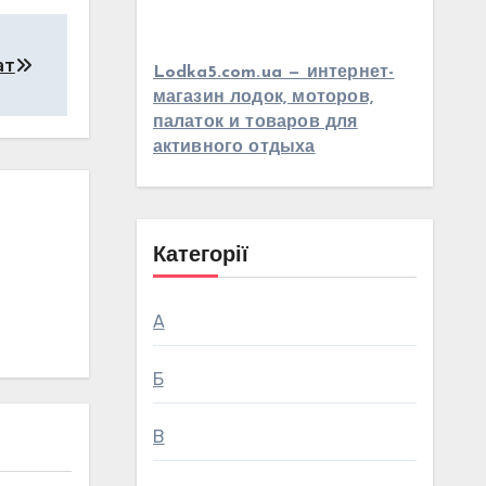
ат
Lodka5.com.ua — интернет-
магазин лодок, моторов,
палаток и товаров для
активного отдыха
Категорії
А
Б
В