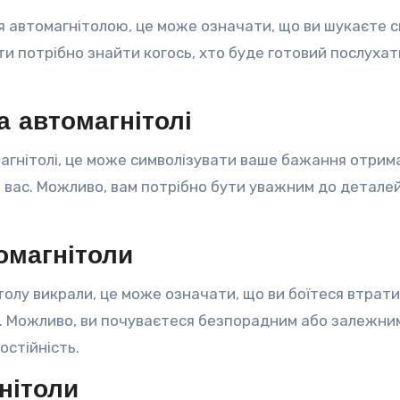
ся автомагнітолою, це може означати, що ви шукаєте 
ти потрібно знайти когось, хто буде готовий послухат
а автомагнітолі
магнітолі, це може символізувати ваше бажання отрим
 вас. Можливо, вам потрібно бути уважним до деталей
омагнітоли
ітолу викрали, це може означати, що ви боїтеся втрат
. Можливо, ви почуваєтеся безпорадним або залежним
остійність.
нітоли