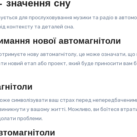
– значення сну
ується для прослуховування музики та радіо в автомоб
від контексту та деталей сна.
римання нової автомагнітоли
 отримуєте нову автомагнітолу, це може означати, що 
чати новий етап або проект, який буде приносити вам 
гнітоли
 може символізувати ваш страх перед непередбаченим
виникнути у вашому житті. Можливо, ви боїтеся втрат
долати проблеми.
втомагнітоли