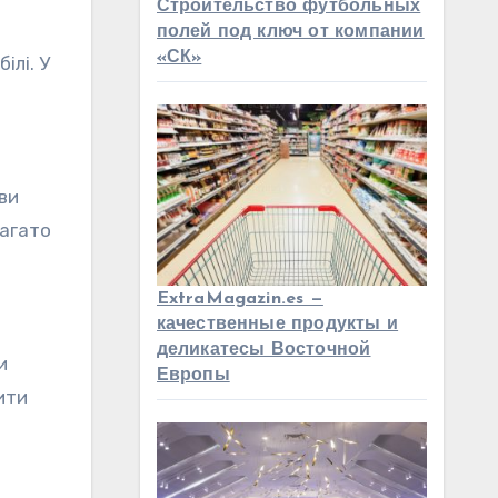
Строительство футбольных
полей под ключ от компании
«СК»
ілі. У
ви
багато
ExtraMagazin.es —
качественные продукты и
деликатесы Восточной
и
Европы
ити