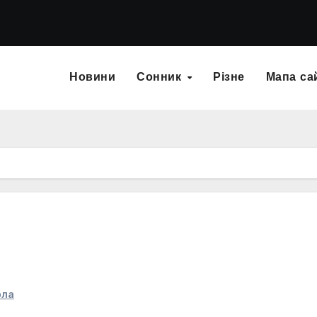
Новини
Сонник
Різне
Мапа са
ола