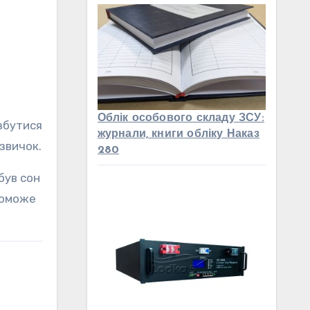
Облік особового складу ЗСУ:
озбутися
журнали, книги обліку Наказ
звичок.
280
 був сон
опоможе