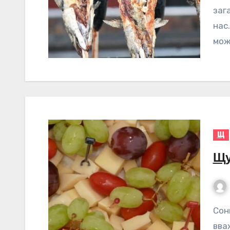
заг
нас.
мож
Щ
Щу
Сонник Щука – значення сну Щука – це риба, яка
вва