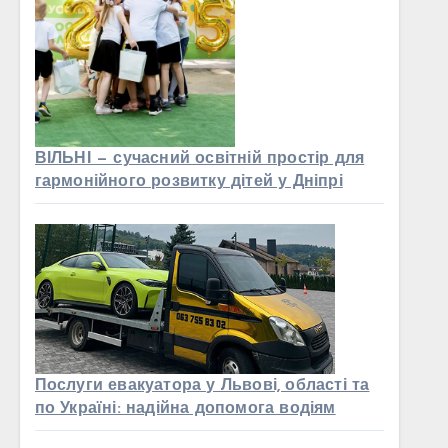
ВІЛЬНІ — сучасний освітній простір для
гармонійного розвитку дітей у Дніпрі
Послуги евакуатора у Львові, області та
по Україні: надійна допомога водіям