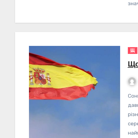
зна
Щ
Що
Сонник Щогла – значення сну Сонник Щогла – це
дав
різ
сер
най