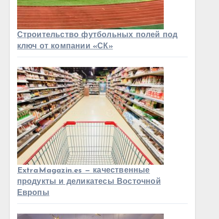
Строительство футбольных полей под
ключ от компании «СК»
ExtraMagazin.es — качественные
продукты и деликатесы Восточной
Европы