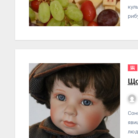
кул
риб
Щ
Що
Сонник Щока – значення сну Сон – це загадкове
яви
люд