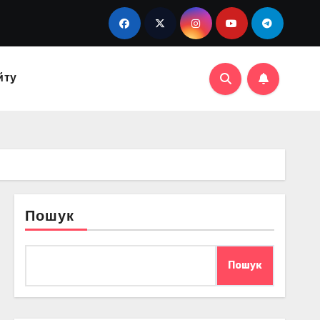
йту
Пошук
Пошук