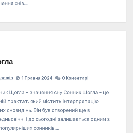
чення снів,…
гла
admin
1 Травня 2024
0 Коментарі
ній трактат, який містить інтерпретацію
них сновидінь. Він був створений ще в
едньовіччі і до сьогодні залишається одним з
популярніших сонників.…