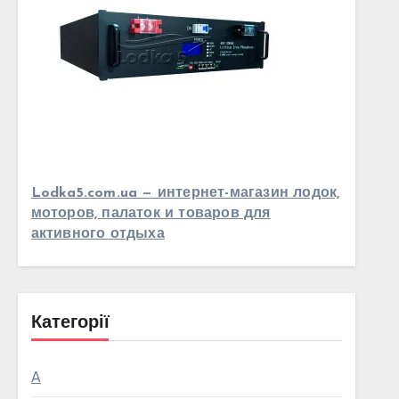
Lodka5.com.ua — интернет-магазин лодок,
моторов, палаток и товаров для
активного отдыха
Категорії
А