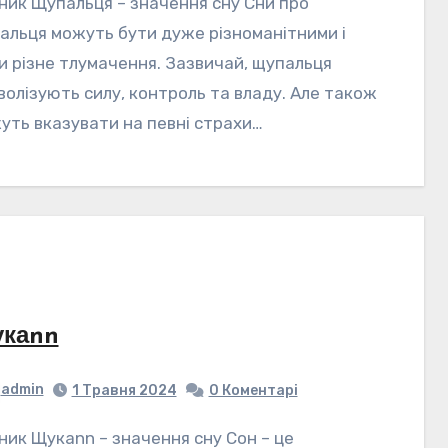
альця можуть бути дуже різноманітними і
и різне тлумачення. Зазвичай, щупальця
волізують силу, контроль та владу. Але також
уть вказувати на певні страхи…
каnn
admin
1 Травня 2024
0 Коментарі