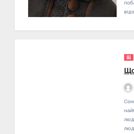
поб
відо
Щ
Що
Сонник Щоденник – значення сну Сон – це один з
най
люди
люд