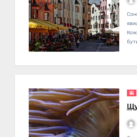
Сонник Щур – значення сну Сон – це загадкове
яви
Кож
бут
Щ
Щу