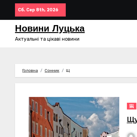
Перейти
Сб. Сер 8th, 2026
до
контенту
Новини Луцька
Актуальні та цікаві новини
Головна
Сонник
Щ
Щ
Щ