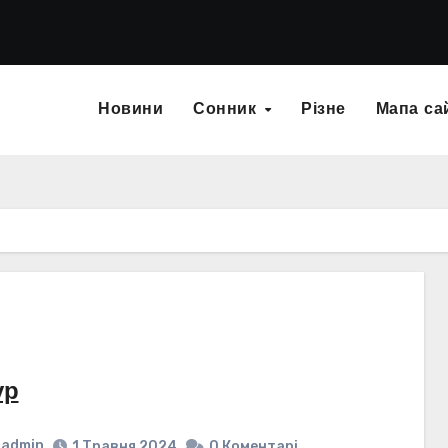
Новини
Сонник
Різне
Мапа са
ур
admin
1 Травня 2024
0 Коментарі