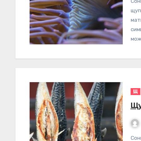
Сонник Щупальця – значення сну Сни про
щуп
мат
сим
мож
Щ
Щу
Сонник Щукаnn – значення сну Сон – це