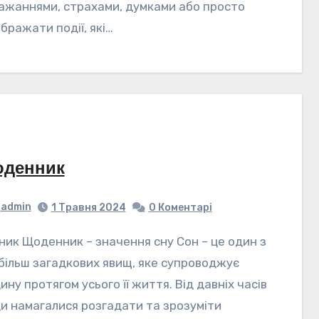
ажаннями, страхами, думками або просто
бражати події, які…
денник
admin
1 Травня 2024
0 Коментарі
більш загадкових явищ, яке супроводжує
ну протягом усього її життя. Від давніх часів
и намагалися розгадати та зрозуміти