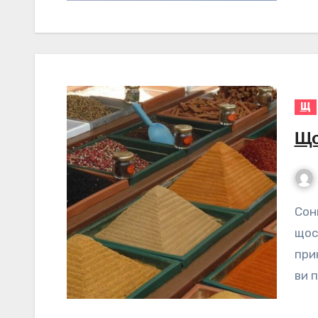
Щ
Що
Сонник Щоб Підсолодити – значення сну Сон про
щос
при
ви 