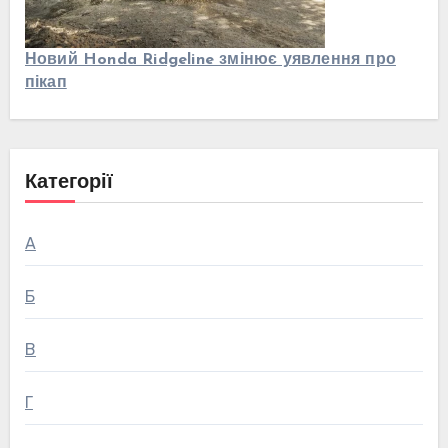
Новий Honda Ridgeline змінює уявлення про
пікап
Категорії
А
Б
В
Г