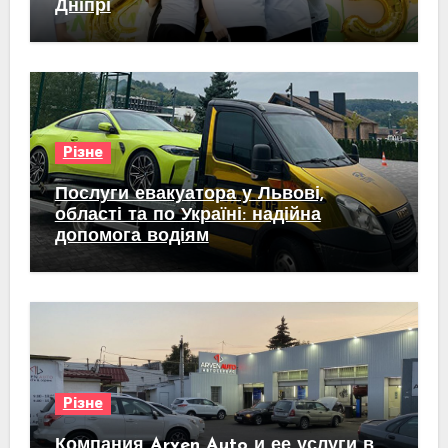
Дніпрі
Різне
Послуги евакуатора у Львові,
області та по Україні: надійна
допомога водіям
Різне
Компания Arven Auto и ее услуги в