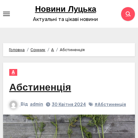
Перейти
Новини Луцька
до
Актуальні та цікаві новини
контенту
Головна
Сонник
А
Абстиненція
А
Абстиненція
Від
admin
30 Квітня 2024
#Абстиненція