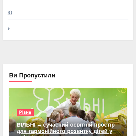
Ю
Я
Ви Пропустили
Різне
ВІЛЬНІ — сучасний освітній простір
для гармонійного розвитку дітей у