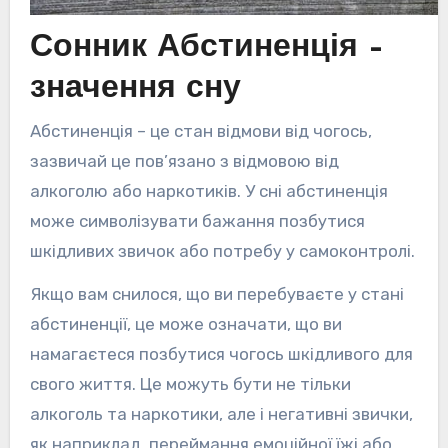
Сонник Абстиненція –
значення сну
Абстиненція – це стан відмови від чогось,
зазвичай це пов’язано з відмовою від
алкоголю або наркотиків. У сні абстиненція
може символізувати бажання позбутися
шкідливих звичок або потребу у самоконтролі.
Якщо вам снилося, що ви перебуваєте у стані
абстиненції, це може означати, що ви
намагаєтеся позбутися чогось шкідливого для
свого життя. Це можуть бути не тільки
алкоголь та наркотики, але і негативні звички,
як наприклад, переймання емоційної їжі або