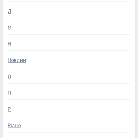
Л
М
Н
Новини
О
П
Р
Різне