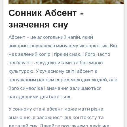
Сонник Абсент –
значення сну
Абсент – це алкогольний напій, який
використовувався в минулому як наркотик. Він
має зелений колір і гіркий смак, і його часто
пов’язують з художниками та богемною
культурою. У сучасному світі абсент є
популярним напоєм серед молодих людей, але
його символіка і значення залишаються
загадковими для багатьох.
У сонному стані абсент може мати різне
значення, в залежності від контексту та
деталей сну. Давайте розглянемо декілька