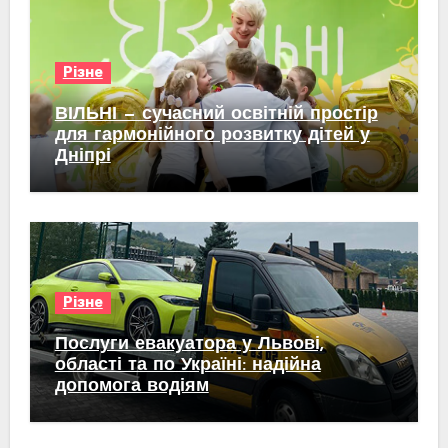
Різне
ВІЛЬНІ — сучасний освітній простір
для гармонійного розвитку дітей у
Дніпрі
Різне
Послуги евакуатора у Львові,
області та по Україні: надійна
допомога водіям