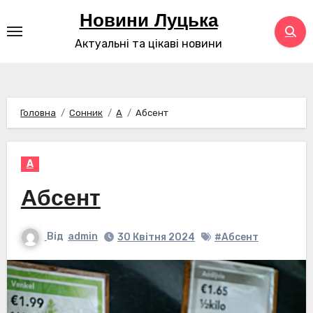
Перейти
Новини Луцька
до
Актуальні та цікаві новини
контенту
Головна
Сонник
А
Абсент
А
Абсент
Від
admin
30 Квітня 2024
#Абсент