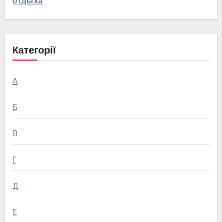
отдыха
Категорії
А
Б
В
Г
Д
Е