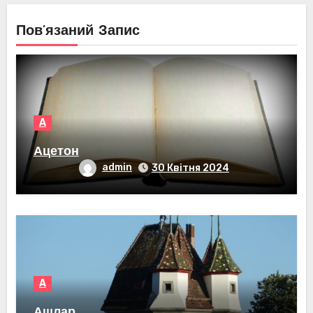
Пов’язаний Запис
А
Ацетон
admin
30 Квітня 2024
А
Ашлар