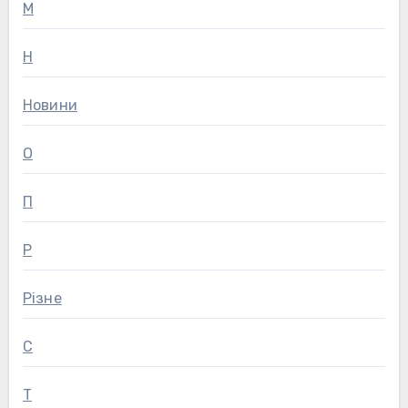
М
Н
Новини
О
П
Р
Різне
С
Т