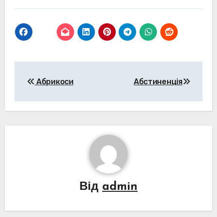
Навігація
Абрикоси
Абстиненція
записів
Від
admin