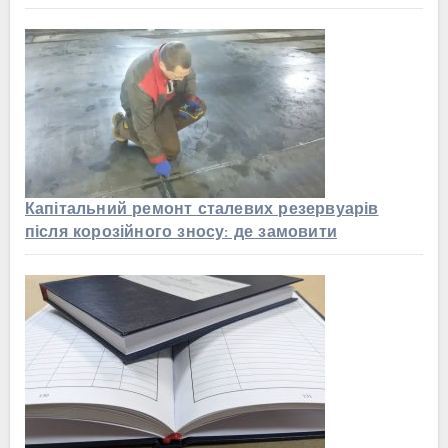
Капітальний ремонт сталевих резервуарів
після корозійного зносу: де замовити