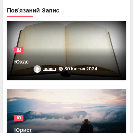
Пов’язаний Запис
Ю
Юхас
admin
30 Квітня 2024
Ю
Юрист