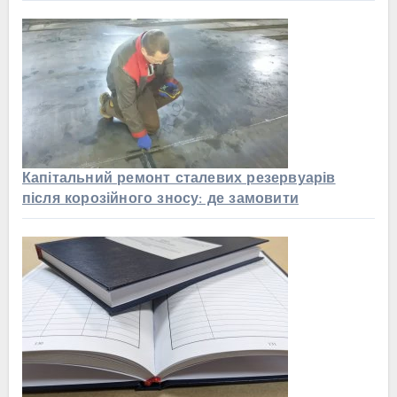
Капітальний ремонт сталевих резервуарів
після корозійного зносу: де замовити