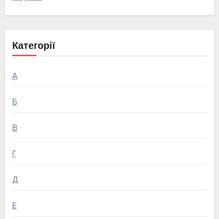
Категорії
А
Б
В
Г
Д
Е