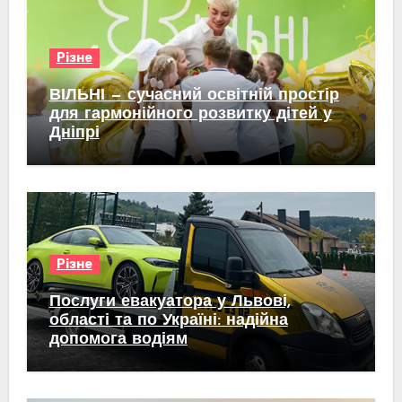
Різне
ВІЛЬНІ — сучасний освітній простір
для гармонійного розвитку дітей у
Дніпрі
Різне
Послуги евакуатора у Львові,
області та по Україні: надійна
допомога водіям