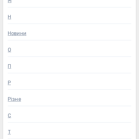
М
Н
Новини
О
П
Р
Різне
С
Т