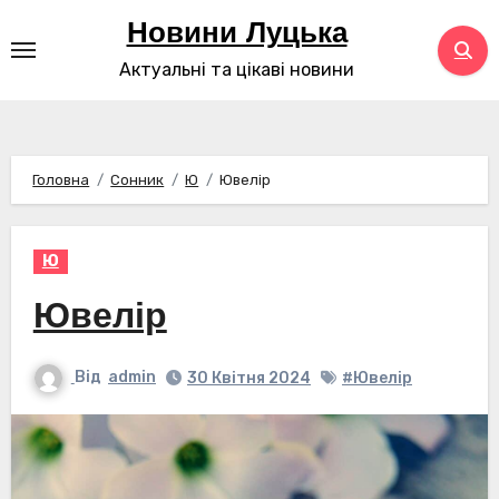
Перейти
Новини Луцька
до
Актуальні та цікаві новини
контенту
Головна
Сонник
Ю
Ювелір
Ю
Ювелір
Від
admin
30 Квітня 2024
#Ювелір