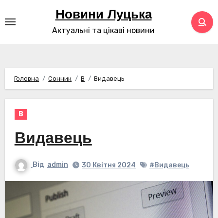
Перейти
Новини Луцька
до
Актуальні та цікаві новини
контенту
Головна
Сонник
В
Видавець
В
Видавець
Від
admin
30 Квітня 2024
#Видавець