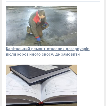
Капітальний ремонт сталевих резервуарів
після корозійного зносу: де замовити