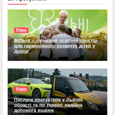
Різне
ВІЛЬНІ — сучасний освітній простір
для гармонійного розвитку дітей у
Дніпрі
Різне
Послуги евакуатора у Львові,
області та по Україні: надійна
допомога водіям