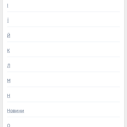
І
Ї
Й
К
Л
М
Н
Новини
О