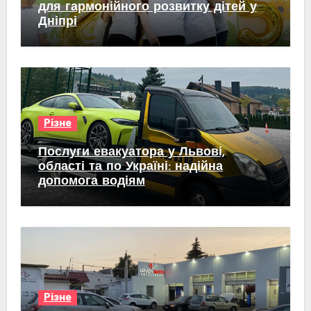
для гармонійного розвитку дітей у
Дніпрі
Різне
Послуги евакуатора у Львові,
області та по Україні: надійна
допомога водіям
Різне