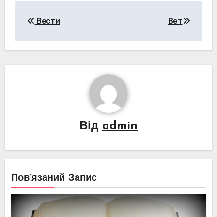
Навігація
Вести
Вет
записів
Від
admin
Пов’язаний Запис