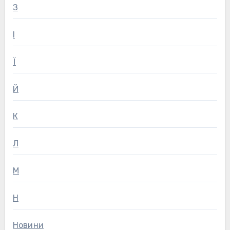
З
І
Ї
Й
К
Л
М
Н
Новини