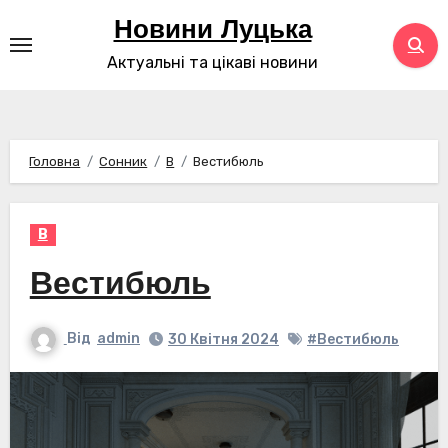
Перейти
Новини Луцька
до
Актуальні та цікаві новини
контенту
Головна
Сонник
В
Вестибюль
В
Вестибюль
Від
admin
30 Квітня 2024
#Вестибюль