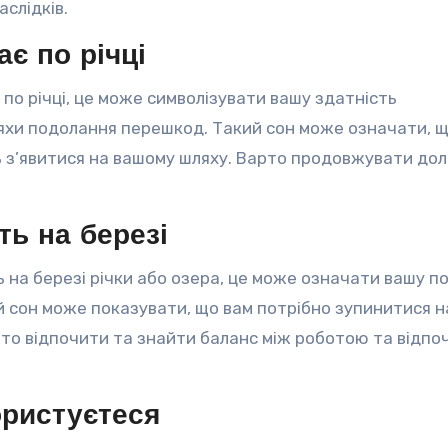
слідків.
ає по річці
є по річці, це може символізувати вашу здатність
яхи подолання перешкод. Такий сон може означати, щ
жуть з’явитися на вашому шляху. Варто продовжувати до
ть на березі
ь на березі річки або озера, це може означати вашу п
й сон може показувати, що вам потрібно зупинитися н
рто відпочити та знайти баланс між роботою та відпо
ористуєтеся