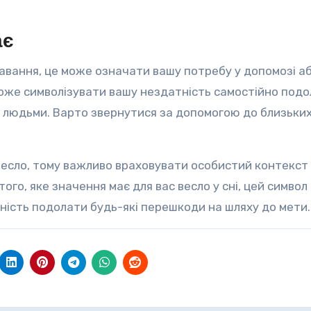
ає
лавання, це може означати вашу потребу у допомозі а
н може символізувати вашу нездатність самостійно под
ми людьми. Варто звернутися за допомогою до близьки
 весло, тому важливо враховувати особистий контекст
того, яке значення має для вас весло у сні, цей символ
ність подолати будь-які перешкоди на шляху до мети.