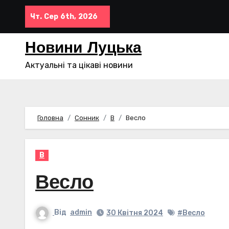
Перейти
Чт. Сер 6th, 2026
до
контенту
Новини Луцька
Актуальні та цікаві новини
Головна
Сонник
В
Весло
В
Весло
Від
admin
30 Квітня 2024
#Весло