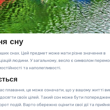
ня сну
наших снах. Цей предмет може мати різне значення в
ціацій людини. У загальному, весло є символом перемо
остійності та наполегливості.
ється
 час плавання, це може означати, що у вашому житті в
досягти своїх цілей. Такий сон може бути попередже
от подій. Варто обережно оцінити свої дії та прийн