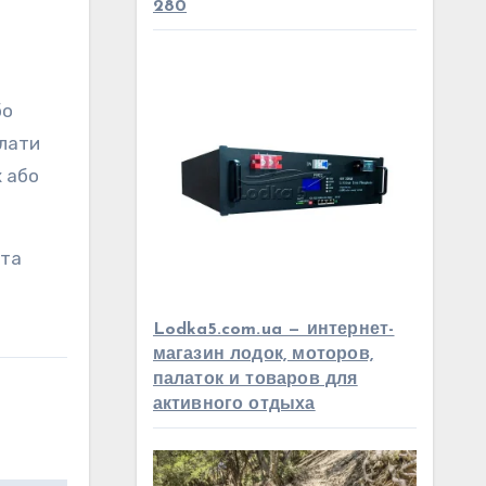
280
бо
олати
х або
 та
Lodka5.com.ua — интернет-
магазин лодок, моторов,
палаток и товаров для
активного отдыха