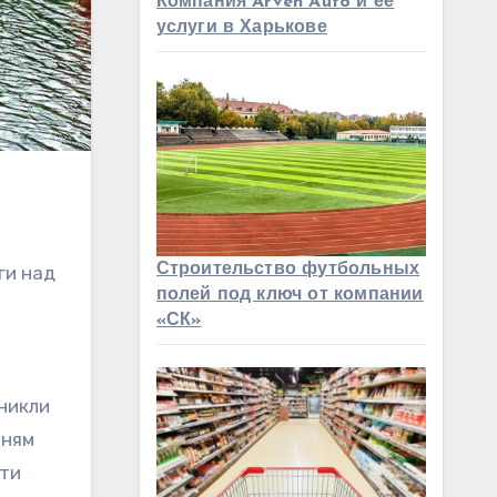
Компания Arven Auto и ее
услуги в Харькове
Строительство футбольных
ги над
полей под ключ от компании
«СК»
иникли
нням
яти