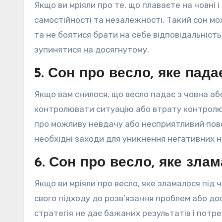
Якщо ви мріяли про те, що плаваєте на човні
самостійності та незалежності. Такий сон м
та не боятися брати на себе відповідальніст
зупинятися на досягнутому.
5. Сон про весло, яке пада
Якщо вам снилося, що весло падає з човна аб
контролювати ситуацію або втрату контролю
про можливу невдачу або несприятливий повор
необхідні заходи для уникнення негативних на
6. Сон про весло, яке зла
Якщо ви мріяли про весло, яке зламалося під 
свого підходу до розв’язання проблем або до
стратегія не дає бажаних результатів і потре