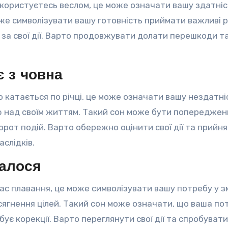
 і користуєтесь веслом, це може означати вашу здатніс
оже символізувати вашу готовність приймати важливі 
ь за свої дії. Варто продовжувати долати перешкоди т
є з човна
о катається по річці, це може означати вашу нездатні
 над своїм життям. Такий сон може бути попередже
от подій. Варто обережно оцінити свої дії та прийн
слідків.
малося
час плавання, це може символізувати вашу потребу у зм
сягнення цілей. Такий сон може означати, що ваша по
бує корекції. Варто переглянути свої дії та спробуват