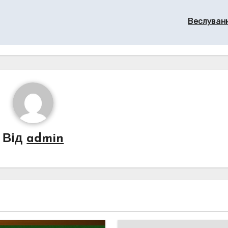
Веслуван
Від
admin