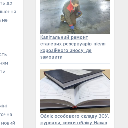
ть до
рішення
а не
Капітальний ремонт
сталевих резервуарів після
корозійного зносу: де
сть
замовити
нням
яти
іні
точна
Облік особового складу ЗСУ:
и новий
журнали, книги обліку Наказ