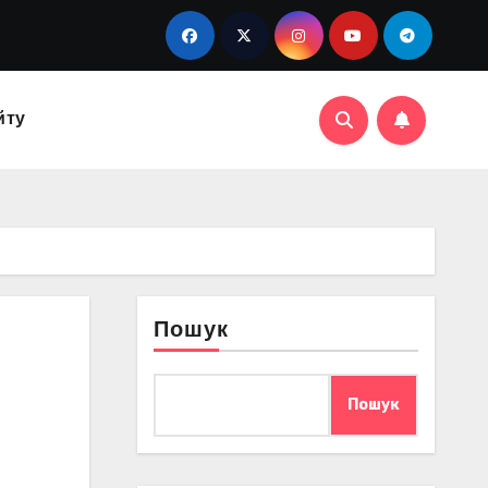
йту
Пошук
Пошук