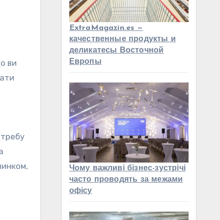
ExtraMagazin.es —
качественные продукты и
деликатесы Восточной
о ви
Европы
лати
отребу
а
чинком,
Чому важливі бізнес-зустрічі
часто проводять за межами
офісу