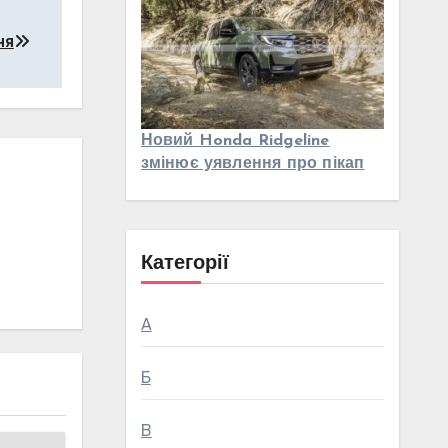
ня
Новий Honda Ridgeline
змінює уявлення про пікап
Категорії
А
Б
В