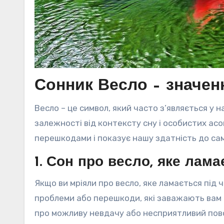
Сонник Весло – значен
Весло – це символ, який часто з’являється у 
залежності від контексту сну і особистих асо
перешкодами і показує нашу здатність до сам
1. Сон про весло, яке лама
Якщо ви мріяли про весло, яке ламається під
проблеми або перешкоди, які заважають вам 
про можливу невдачу або несприятливий повор