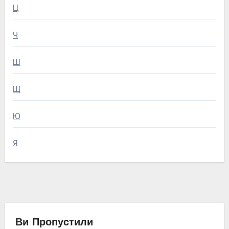
Ц
Ч
Ш
Щ
Ю
Я
Ви Пропустили