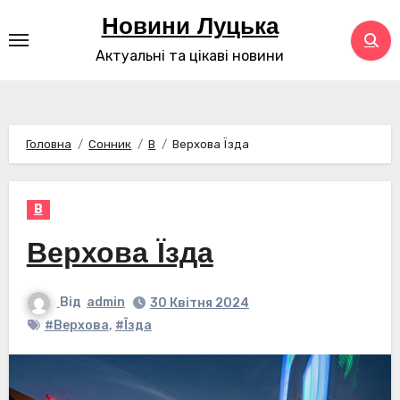
Перейти
Новини Луцька
до
Актуальні та цікаві новини
контенту
Головна
Сонник
В
Верхова Їзда
В
Верхова Їзда
Від
admin
30 Квітня 2024
#Верхова
,
#Їзда