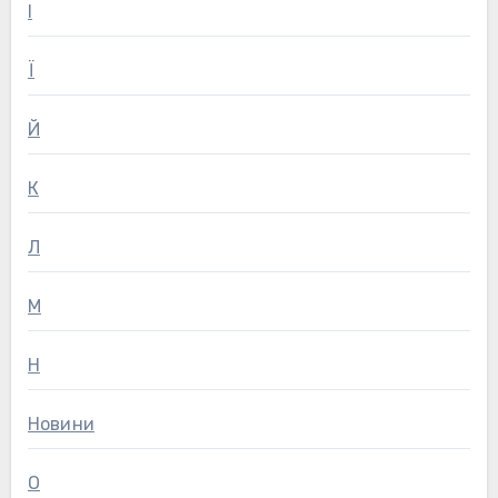
І
Ї
Й
К
Л
М
Н
Новини
О