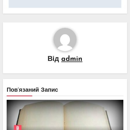
записів
Від
admin
Пов’язаний Запис
В