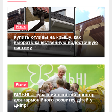
Різне
Купить отливы на крышу: как
выбрать качественную водосточную
систему
Різне
ВІЛЬНІ — сучасний освітній простір
для гармонійного розвитку дітей у
Дніпрі