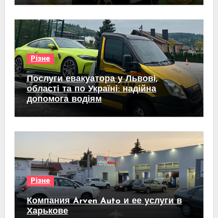
Різне
Послуги евакуатора у Львові,
області та по Україні: надійна
допомога водіям
Різне
Компания Arven Auto и ее услуги в
Харькове