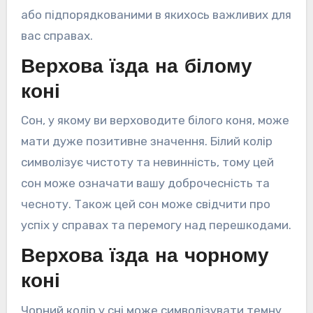
або підпорядкованими в якихось важливих для
вас справах.
Верхова їзда на білому
коні
Сон, у якому ви верховодите білого коня, може
мати дуже позитивне значення. Білий колір
символізує чистоту та невинність, тому цей
сон може означати вашу доброчесність та
чесноту. Також цей сон може свідчити про
успіх у справах та перемогу над перешкодами.
Верхова їзда на чорному
коні
Чорний колір у сні може символізувати темну