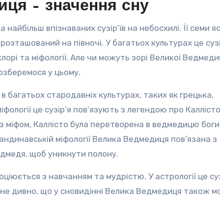
ця – значення сну
 найбільш впізнаваних сузір’їв на небосхилі. Її семи я
озташований на півночі. У багатьох культурах це сузі
лорі та міфології. Але чи можуть зорі Великої Ведмеди
озберемося у цьому.
 багатьох стародавніх культурах, таких як грецька,
іфології це сузір’я пов’язують з легендою про Каллісто
о з міфом, Каллісто була перетворена в ведмедицю бог
скандинавській міфології Велика Ведмедиця пов’язана з
едмедя, щоб уникнути полону.
ціюється з навчанням та мудрістю. У астрології це суз
у не дивно, що у сновидінні Велика Ведмедиця також 