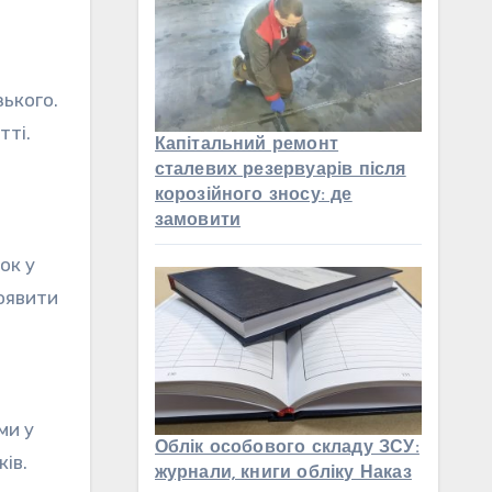
ького.
тті.
Капітальний ремонт
сталевих резервуарів після
корозійного зносу: де
замовити
ок у
роявити
ми у
Облік особового складу ЗСУ:
ів.
журнали, книги обліку Наказ