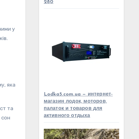
280
ними у
ів.
у, яка
Lodka5.com.ua — интернет-
магазин лодок, моторов,
ст та
палаток и товаров для
активного отдыха
 сон