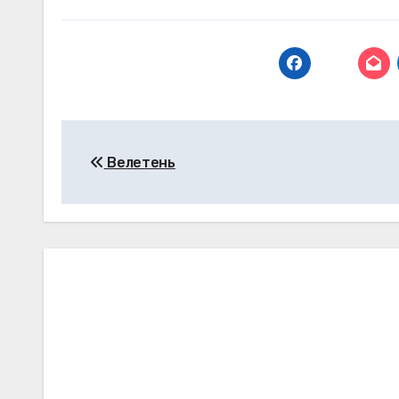
Навігація
Велетень
записів