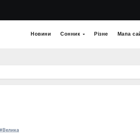
Новини
Сонник
Різне
Мапа са
#Велика