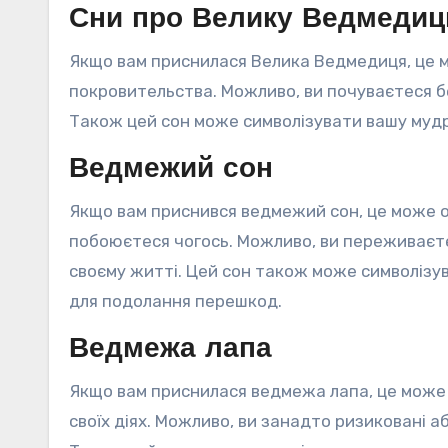
Сни про Велику Ведмеди
Якщо вам приснилася Велика Ведмедиця, це 
покровительства. Можливо, ви почуваєтеся б
Також цей сон може символізувати вашу мудрі
Ведмежий сон
Якщо вам приснився ведмежий сон, це може о
побоюєтеся чогось. Можливо, ви переживаєте
своєму житті. Цей сон також може символізув
для подолання перешкод.
Ведмежа лапа
Якщо вам приснилася ведмежа лапа, це може
своїх діях. Можливо, ви занадто ризиковані а