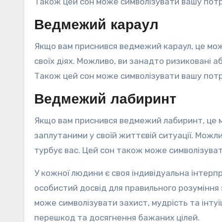
Також цей сон може символізувати вашу потре
Ведмежий караул
Якщо вам приснився ведмежий караул, це мож
своїх діях. Можливо, ви занадто ризиковані а
Також цей сон може символізувати вашу потре
Ведмежий лабиринт
Якщо вам приснився ведмежий лабиринт, це 
заплутаними у своїй життєвій ситуації. Можли
турбує вас. Цей сон також може символізувати
У кожної людини є своя індивідуальна інтерп
особистий досвід для правильного розуміння
може символізувати захист, мудрість та інтуї
перешкод та досягнення бажаних цілей.