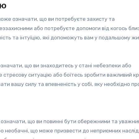
цю
може означати, що ви потребуєте захисту та
еззахисними або потребуєте допомоги від когось близ
сть та інтуїцію, які допоможуть вам у подальшому жи
значати, що ви знаходитесь у стані небезпеки або
 стресову ситуацію або боїтесь зробити важливий кр
ати вашу силу та впевненість у собі, яку необхідно п
 означати, що ви повинні бути обережними та уважни
бо необачні, що може призвести до неприємних наслідк