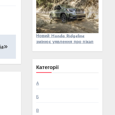
Новий Honda Ridgeline
змінює уявлення про пікап
ба
Категорії
А
Б
В