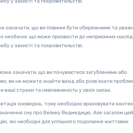
бу у захисті та покровительстві.
е означати, що ви повинні бути обережними та уваж
бо необачні, що може призвести до неприємних наслідк
бу у захисті та покровительстві.
може означати, що ви почуваєтеся загубленими або
во, ви не можете знайти вихід або розв’язати проблем
 ваші страхи та невпевненість у своїх силах.
ретація сновидінь, тому необхідно враховувати контек
 значення сну про Велику Ведмедицю. Але загалом цей
цію, які необхідні для успішного подолання життєвих