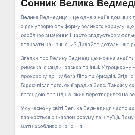
Сонник Велика Ведмеди
Велика Ведмедиця – це одна з найвідоміших та
зірок утворюють форму великого караулу, що р
особливе значення і часто згадується у фольк
впливати на наші сни? Давайте детальніше р
Згадки про Велику Ведмедицю можна знайти в
римська, скандинавська та інші. У грецькому м
прекрасну дочку бога Літо та Аркадія. Згідн
Герою після того, як її зрадив Зевс. Також у 
легендою про Одіна, який перетворився на в
У сучасному світі Велика Ведмедиця часто асо
вважається символом розуму та інтуїції. Том
мати особливе значення.