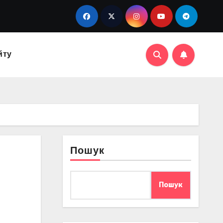
йту
Пошук
Пошук