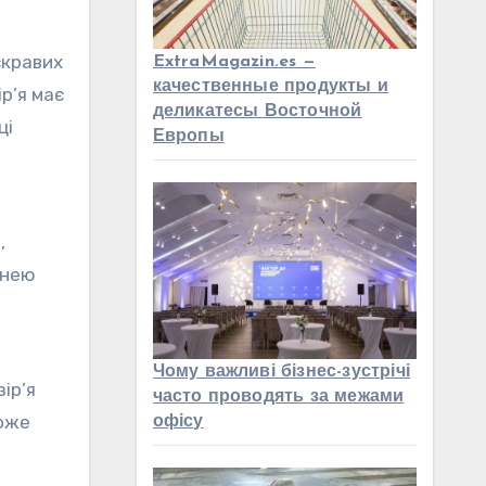
скравих
ExtraMagazin.es —
качественные продукты и
р’я має
деликатесы Восточной
ці
Европы
,
инею
Чому важливі бізнес-зустрічі
ір’я
часто проводять за межами
може
офісу