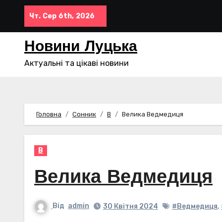
Перейти
Чт. Сер 6th, 2026
до
контенту
Новини Луцька
Актуальні та цікаві новини
Головна
Сонник
В
Велика Ведмедиця
В
Велика Ведмедиця
Від
admin
30 Квітня 2024
#Ведмедиця
,