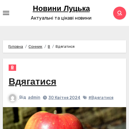
Перейти
Новини Луцька
до
Актуальні та цікаві новини
контенту
Головна
Сонник
В
Вдягатися
В
Вдягатися
Від
admin
30 Квітня 2024
#Вдягатися