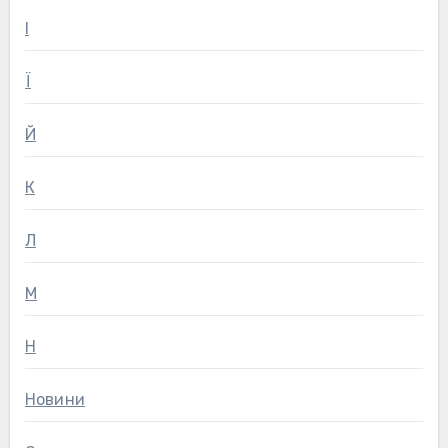
І
Ї
Й
К
Л
М
Н
Новини