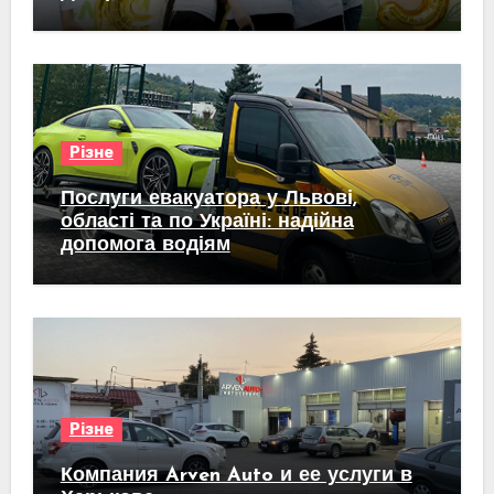
Різне
Послуги евакуатора у Львові,
області та по Україні: надійна
допомога водіям
Різне
Компания Arven Auto и ее услуги в