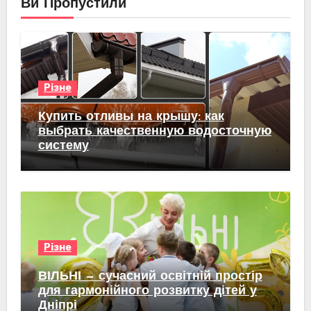
Ви Пропустили
Різне
Купить отливы на крышу: как
выбрать качественную водосточную
систему
Різне
ВІЛЬНІ — сучасний освітній простір
для гармонійного розвитку дітей у
Дніпрі