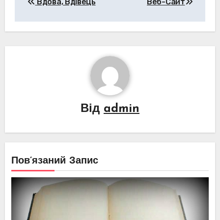
Вдова, Вдівець
Веб-Сайт
записів
Від
admin
Пов’язаний Запис