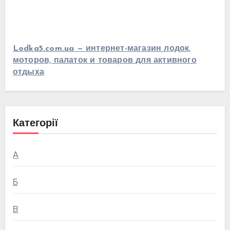
Lodka5.com.ua — интернет-магазин лодок,
моторов, палаток и товаров для активного
отдыха
Категорії
А
Б
В