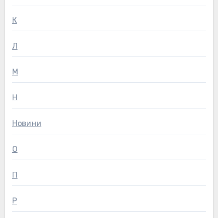
К
Л
М
Н
Новини
О
П
Р