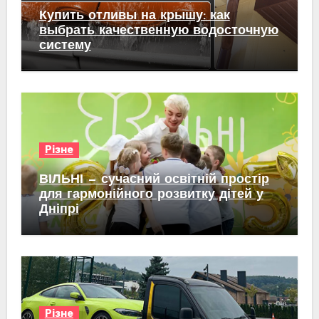
Купить отливы на крышу: как
выбрать качественную водосточную
систему
Різне
ВІЛЬНІ — сучасний освітній простір
для гармонійного розвитку дітей у
Дніпрі
Різне