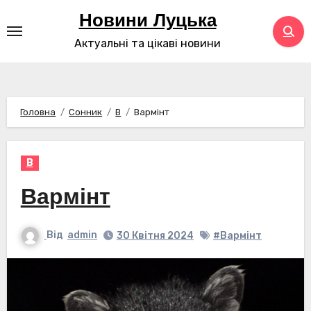
Перейти
Новини Луцька
до
Актуальні та цікаві новини
контенту
Головна
Сонник
В
Вармінт
В
Вармінт
Від
admin
30 Квітня 2024
#Вармінт