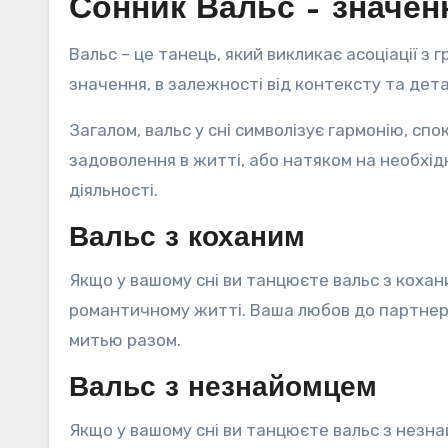
Сонник Вальс – значен
Вальс – це танець, який викликає асоціації з 
значення, в залежності від контексту та дета
Загалом, вальс у сні символізує гармонію, спо
задоволення в житті, або натяком на необхідн
діяльності.
Вальс з коханим
Якщо у вашому сні ви танцюєте вальс з кохан
романтичному житті. Ваша любов до партнер
митью разом.
Вальс з незнайомцем
Якщо у вашому сні ви танцюєте вальс з незн