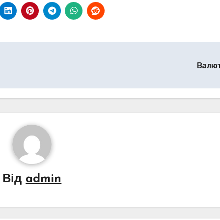
Валю
Від
admin