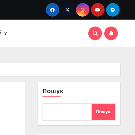
йту
Пошук
Пошук