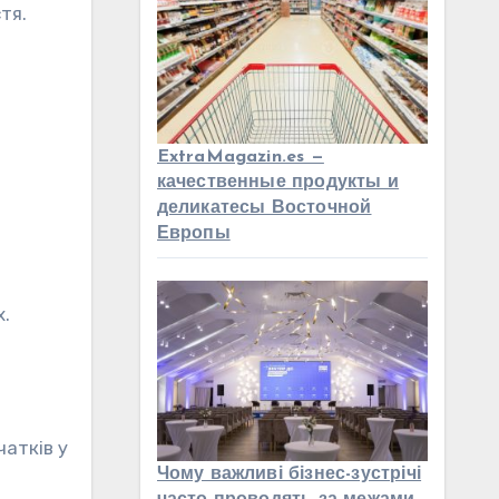
тя.
ExtraMagazin.es —
качественные продукты и
деликатесы Восточной
Европы
х.
чатків у
Чому важливі бізнес-зустрічі