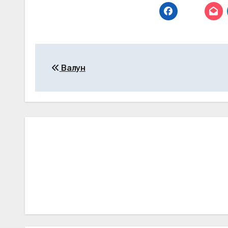
Навігація
Валун
записів