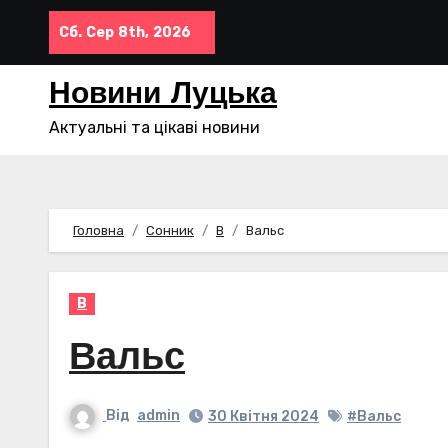
Перейти
Сб. Сер 8th, 2026
до
контенту
Новини Луцька
Актуальні та цікаві новини
Головна
Сонник
В
Вальс
В
Вальс
Від
admin
30 Квітня 2024
#Вальс