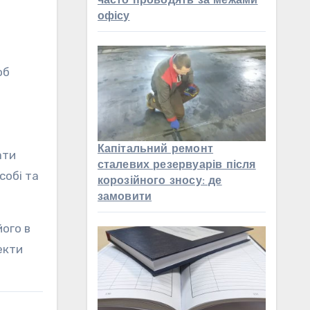
часто проводять за межами
офісу
об
Капітальний ремонт
ати
сталевих резервуарів після
собі та
корозійного зносу: де
замовити
його в
екти