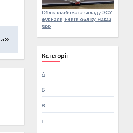
Облік особового складу ЗСУ:
журнали, книги обліку Наказ
280
та
Категорії
А
Б
В
Г