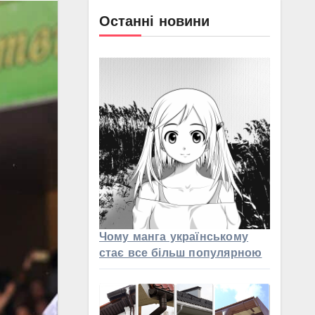
Останні новини
Чому манга українському
стає все більш популярною