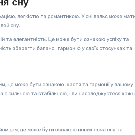
ня сну
грацією, легкістю та романтикою. У сні вальс може мати
лей сну.
кій та елегантність. Це може бути ознакою успіху та
ість зберегти баланс і гармонію у своїх стосунках та
им, це може бути ознакою щастя та гармонії у вашому
а є сильною та стабільною, і ви насолоджуєтеся кож
айомцем, це може бути ознакою нових початків та