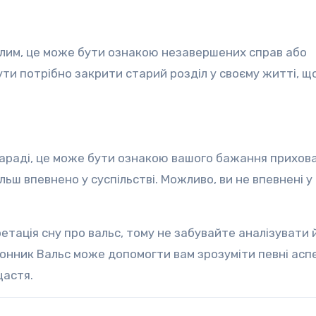
рлим, це може бути ознакою незавершених справ або
ти потрібно закрити старий розділ у своєму житті, щ
караді, це може бути ознакою вашого бажання прихов
ш впевнено у суспільстві. Можливо, ви не впевнені у 
етація сну про вальс, тому не забувайте аналізувати 
Сонник Вальс може допомогти вам зрозуміти певні асп
щастя.