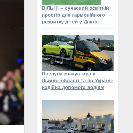
ВІЛЬНІ — сучасний освітній
простір для гармонійного
розвитку дітей у Дніпрі
Послуги евакуатора у
Львові, області та по Україні:
надійна допомога водіям