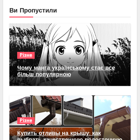
Ви Пропустили
Різне
Чому манга українському стає все
більш популярною
Різне
Купить отливы на крышу: как