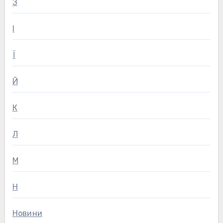
З
І
Ї
Й
К
Л
М
Н
Новини