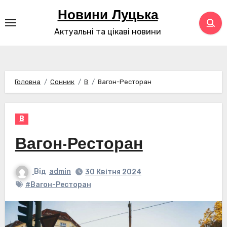
Перейти
Новини Луцька
до
Актуальні та цікаві новини
контенту
Головна
Сонник
В
Вагон-Ресторан
В
Вагон-Ресторан
Від
admin
30 Квітня 2024
#Вагон-Ресторан