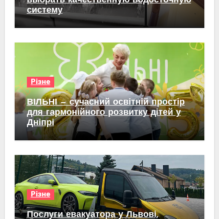
выбрать качественную водосточную
систему
Різне
ВІЛЬНІ — сучасний освітній простір
для гармонійного розвитку дітей у
Дніпрі
Різне
Послуги евакуатора у Львові,