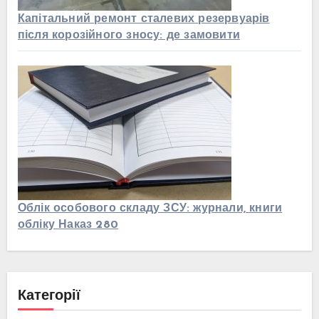
Капітальний ремонт сталевих резервуарів
після корозійного зносу: де замовити
Облік особового складу ЗСУ: журнали, книги
обліку Наказ 280
Категорії