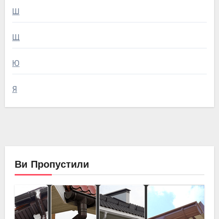
Ш
Щ
Ю
Я
Ви Пропустили