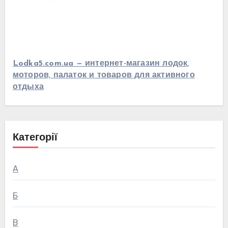
Lodka5.com.ua — интернет-магазин лодок,
моторов, палаток и товаров для активного
отдыха
Категорії
А
Б
В