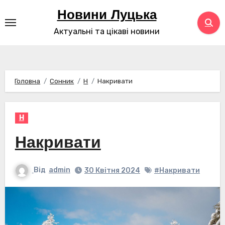
Перейти
Новини Луцька
до
Актуальні та цікаві новини
контенту
Головна
Сонник
Н
Накривати
Н
Накривати
Від
admin
30 Квітня 2024
#Накривати