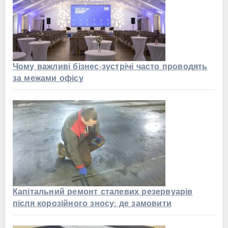
Чому важливі бізнес-зустрічі часто проводять
за межами офісу
Капітальний ремонт сталевих резервуарів
після корозійного зносу: де замовити