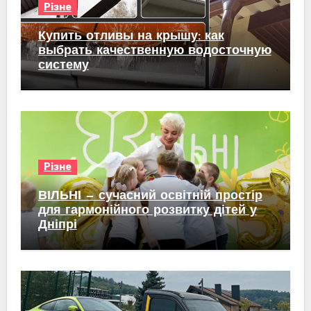
Різне
Купить отливы на крышу: как
выбрать качественную водосточную
систему
Різне
ВІЛЬНІ — сучасний освітній простір
для гармонійного розвитку дітей у
Дніпрі