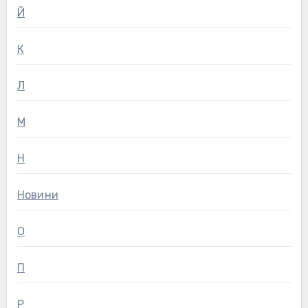
Й
К
Л
М
Н
Новини
О
П
Р