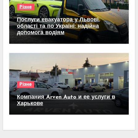
Різне
Послуги евакуатора у Львові,
області та по Україні: надійна
допомога водіям
Різне
Компания Arven Auto и ее услуги в
Харькове