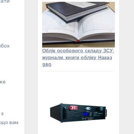
кати
обох
Облік особового складу ЗСУ:
журнали, книги обліку Наказ
280
оже
 з
кщо вам