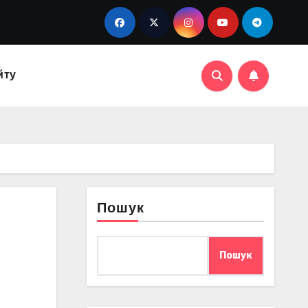
йту
Пошук
Пошук