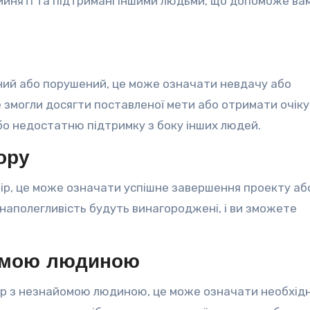
прийняті та підтримані іншими людьми, що допоможе ва
аний або порушений, це може означати невдачу або
е змогли досягти поставленої мети або отримати очік
о недостатню підтримку з боку інших людей.
ору
вір, це може означати успішне завершення проекту аб
наполегливість будуть винагороджені, і ви зможете
йомою людиною
ір з незнайомою людиною, це може означати необхідн