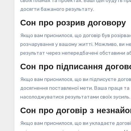
своїх планах та проектах. Ваші ідеї будуть 
досягти бажаного результату.
Сон про розрив договору
Якщо вам приснилося, що договір був розірв
розчарування у вашому житті. Можливо, ви н
результат через непередбачені обставини аб
Сон про підписання догов
Якщо вам приснилося, що ви підписуєте дого
досягнення поставленої мети. Ваша праця та 
насолоджуватися результатами своїх зусиль.
Сон про договір з незна
Якщо вам приснилося, що ви укладаєте догов