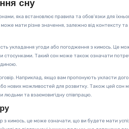
ення сну
онами, яка встановлює правила та обов’язки для їхньо
ру може мати різне значення, залежно від контексту та
ність укладання угоди або погодження з кимось. Це мо
ми стосунками. Такий сон може також означати потре
юдиною.
договір. Наприклад, якщо вам пропонують укласти дого
і або нових можливостей для розвитку. Також цей сон 
ми людьми та взаємовигідну співпрацю.
ору
р з кимось, це може означати, що ви будете мати успі