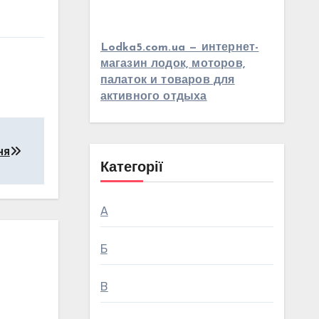
Lodka5.com.ua — интернет-
магазин лодок, моторов,
палаток и товаров для
активного отдыха
ня
Категорії
А
Б
В