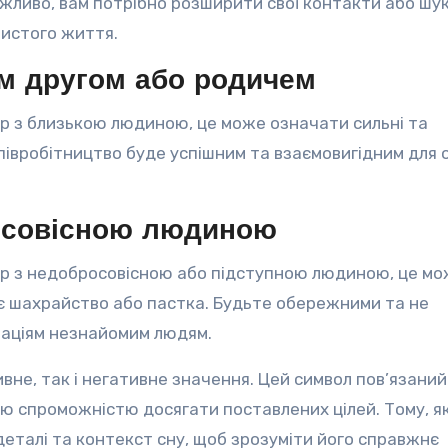
ожливо, вам потрібно розширити свої контакти або шу
бистого життя.
им другом або родичем
ір з близькою людиною, це може означати сильні та
півробітництво буде успішним та взаємовигідним для 
росовісною людиною
ір з недобросовісною або підступною людиною, це м
є шахрайство або пастка. Будьте обережними та не
раціям незнайомим людям.
вне, так і негативне значення. Цей символ пов’язаний
ю спроможністю досягати поставлених цілей. Тому, я
 деталі та контекст сну, щоб зрозуміти його справжнє