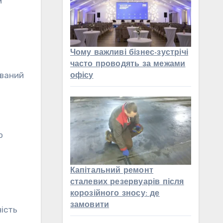
м
Чому важливі бізнес-зустрічі
часто проводять за межами
уваний
офісу
о
Капітальний ремонт
сталевих резервуарів після
корозійного зносу: де
замовити
ість