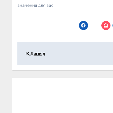
значення для вас.
Навігація
Догляд
записів