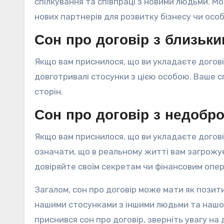
спілкування та співпраці з новими людьми. М
нових партнерів для розвитку бізнесу чи осо
Сон про договір з близьк
Якщо вам приснилося, що ви укладаєте догов
довготривалі стосунки з цією особою. Ваше с
сторін.
Сон про договір з недоб
Якщо вам приснилося, що ви укладаєте догов
означати, що в реальному житті вам загрожу
довіряйте своїм секретам чи фінансовим опе
Загалом, сон про договір може мати як позити
нашими стосунками з іншими людьми та нашо
приснився сон про договір, зверніть увагу на