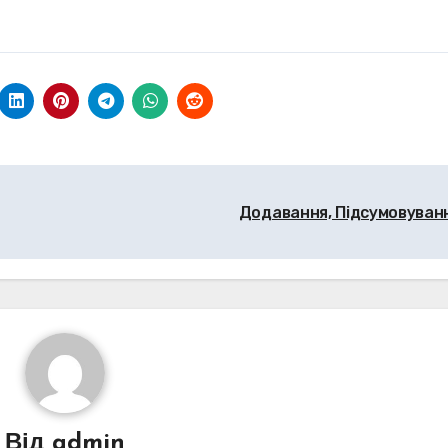
Додавання, Підсумовуван
Від
admin