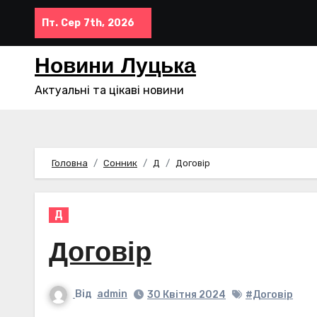
Перейти
Пт. Сер 7th, 2026
до
контенту
Новини Луцька
Актуальні та цікаві новини
Головна
Сонник
Д
Договір
Д
Договір
Від
admin
30 Квітня 2024
#Договір