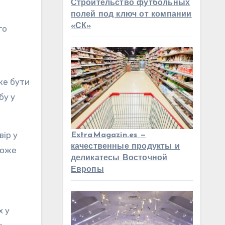
Строительство футбольных
полей под ключ от компании
«СК»
го
же бути
бу у
вір у
ExtraMagazin.es —
качественные продукты и
може
деликатесы Восточной
Европы
х у