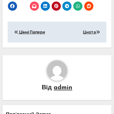
Навігація
Цінні Папери
Цнота
записів
Від
admin