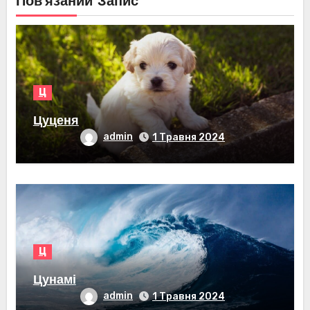
Пов’язаний Запис
Ц
Цуценя
admin
1 Травня 2024
Ц
Цунамі
admin
1 Травня 2024