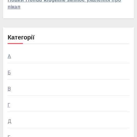
Новий Honda Ridgeline змінює уявлення про
пікап
Категорії
А
Б
В
Г
Д