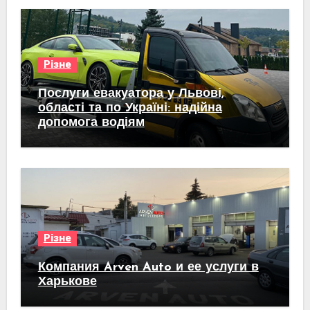
Різне
Послуги евакуатора у Львові,
області та по Україні: надійна
допомога водіям
Різне
Компания Arven Auto и ее услуги в
Харькове