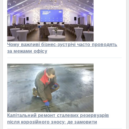
Чому важливі бізнес-зустрічі часто проводять
за межами офісу
Капітальний ремонт сталевих резервуарів
після корозійного зносу: де замовити