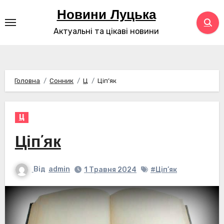
Перейти
Новини Луцька
до
Актуальні та цікаві новини
контенту
Головна
Сонник
Ц
Ціп’як
Ц
Ціп’як
Від
admin
1 Травня 2024
#Ціп’як