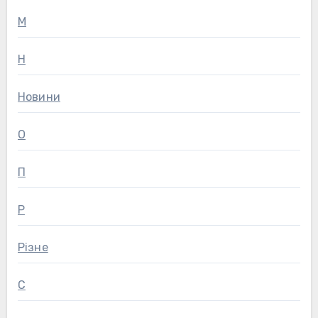
М
Н
Новини
О
П
Р
Різне
С