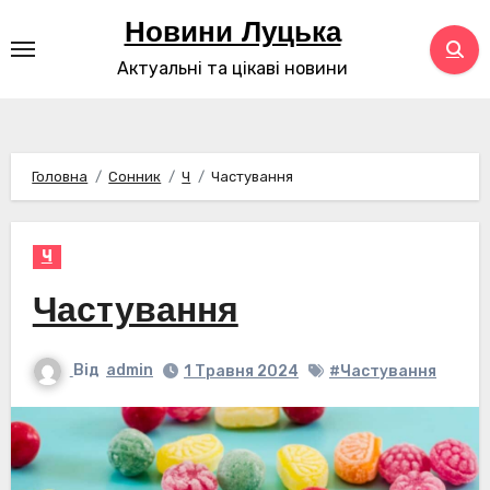
Перейти
Новини Луцька
до
Актуальні та цікаві новини
контенту
Головна
Сонник
Ч
Частування
Ч
Частування
Від
admin
1 Травня 2024
#Частування