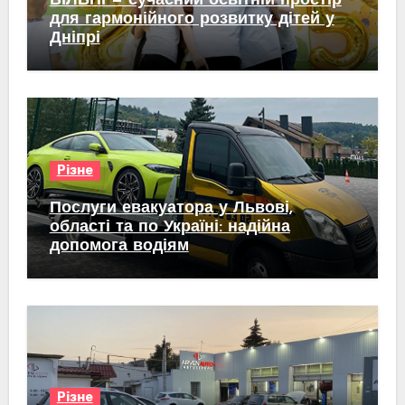
ВІЛЬНІ — сучасний освітній простір
для гармонійного розвитку дітей у
Дніпрі
Різне
Послуги евакуатора у Львові,
області та по Україні: надійна
допомога водіям
Різне