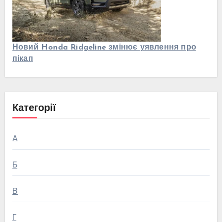
Новий Honda Ridgeline змінює уявлення про
пікап
Категорії
А
Б
В
Г