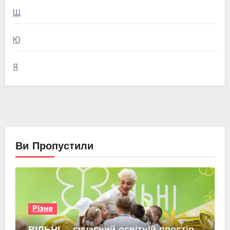
Щ
Ю
Я
Ви Пропустили
Різне