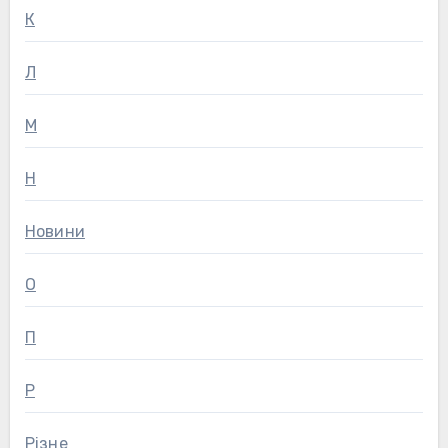
К
Л
М
Н
Новини
О
П
Р
Різне