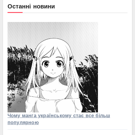
Останні новини
Чому манга українському стає все більш
популярною