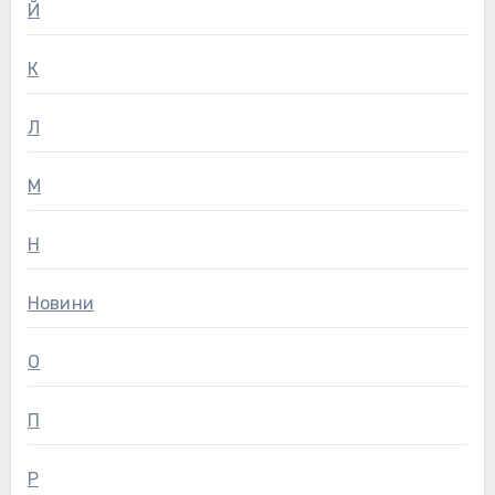
Й
К
Л
М
Н
Новини
О
П
Р