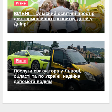
Різне
ВІЛЬНІ — сучасний освітній простір
для гармонійного розвитку дітей у
Дніпрі
Різне
Послуги евакуатора у Львові,
області та по Україні: надійна
допомога водіям