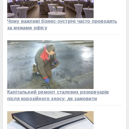
Чому важливі бізнес-зустрічі часто проводять
за межами офісу
Капітальний ремонт сталевих резервуарів
після корозійного зносу: де замовити