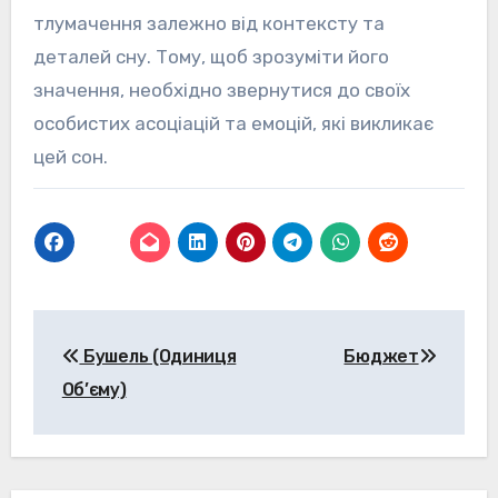
тлумачення залежно від контексту та
деталей сну. Тому, щоб зрозуміти його
значення, необхідно звернутися до своїх
особистих асоціацій та емоцій, які викликає
цей сон.
Навігація
Бушель (Одиниця
Бюджет
записів
Об’єму)