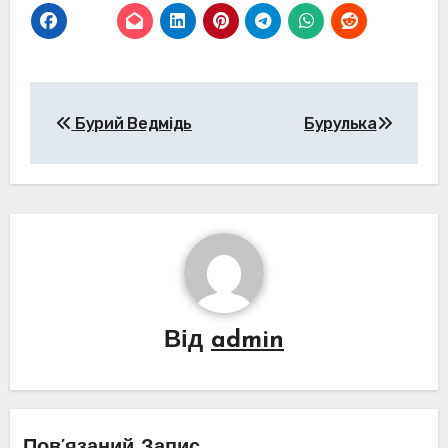
Навігація
Бурий Ведмідь
Бурулька
записів
Від
admin
Пов’язаний Запис