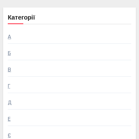
Категорії
А
Б
В
Г
Д
Е
Є