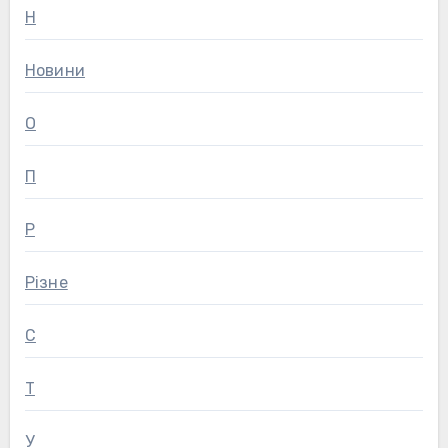
Н
Новини
О
П
Р
Різне
С
Т
У