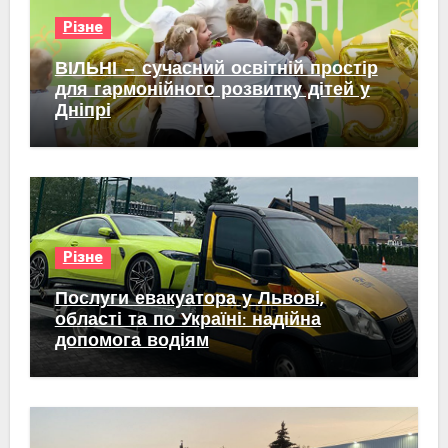
Різне
ВІЛЬНІ — сучасний освітній простір
для гармонійного розвитку дітей у
Дніпрі
Різне
Послуги евакуатора у Львові,
області та по Україні: надійна
допомога водіям