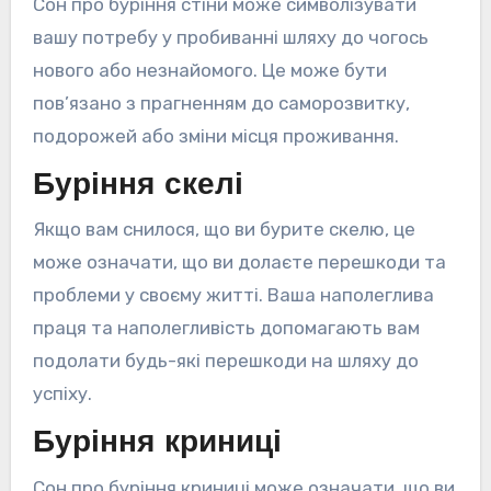
Сон про буріння стіни може символізувати
вашу потребу у пробиванні шляху до чогось
нового або незнайомого. Це може бути
пов’язано з прагненням до саморозвитку,
подорожей або зміни місця проживання.
Буріння скелі
Якщо вам снилося, що ви бурите скелю, це
може означати, що ви долаєте перешкоди та
проблеми у своєму житті. Ваша наполеглива
праця та наполегливість допомагають вам
подолати будь-які перешкоди на шляху до
успіху.
Буріння криниці
Сон про буріння криниці може означати, що ви