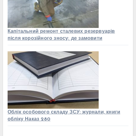
Капітальний ремонт сталевих резервуарів
після корозійного зносу: де замовити
Облік особового складу ЗСУ: журнали, книги
обліку Наказ 280