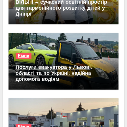
ВІЛЬНІ — сучасний освітній простір
для гармонійного розвитку дітей у
Дніпрі
Різне
Послуги евакуатора у Львові,
області та по Україні: надійна
допомога водіям
Різне