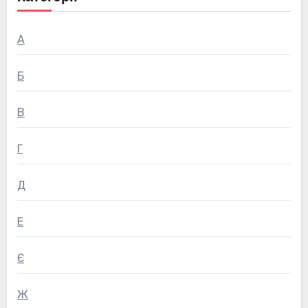
А
Б
В
Г
Д
Е
Є
Ж