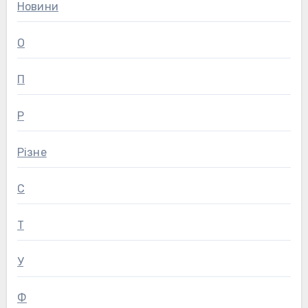
Новини
О
П
Р
Різне
С
Т
У
Ф