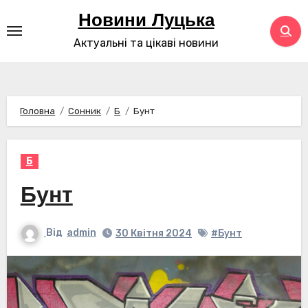
Перейти
Новини Луцька
до
Актуальні та цікаві новини
контенту
Головна
Сонник
Б
Бунт
Б
Бунт
Від
admin
30 Квітня 2024
#Бунт