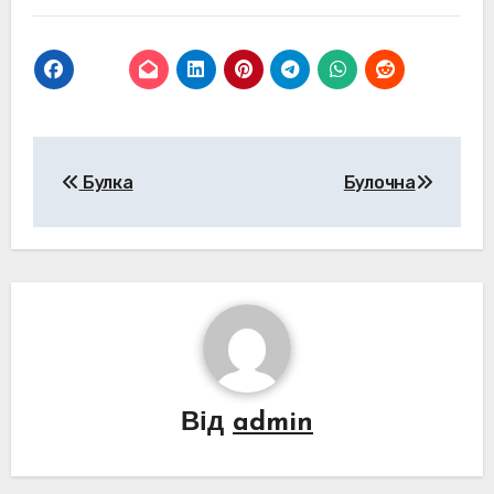
Навігація
Булка
Булочна
записів
Від
admin