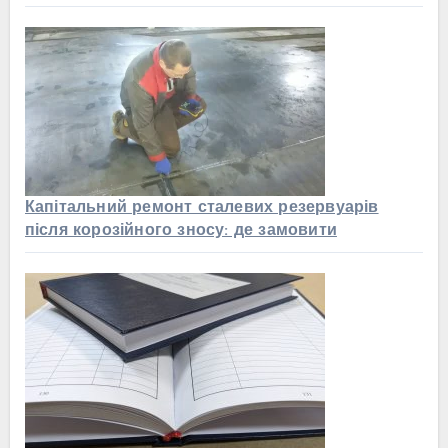
Капітальний ремонт сталевих резервуарів
після корозійного зносу: де замовити