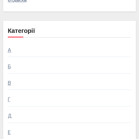
отдыха
Категорії
А
Б
В
Г
Д
Е