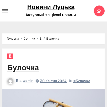
Перейти
Новини Луцька
до
Актуальні та цікаві новини
контенту
Головна
Сонник
Б
Булочка
Б
Булочка
Від
admin
30 Квітня 2024
#Булочка