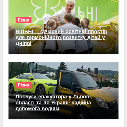
Різне
ВІЛЬНІ — сучасний освітній простір
для гармонійного розвитку дітей у
Дніпрі
Різне
Послуги евакуатора у Львові,
області та по Україні: надійна
допомога водіям