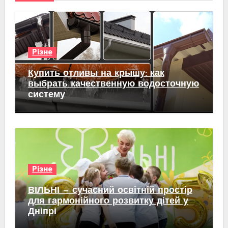
Різне
Купить отливы на крышу: как
выбрать качественную водосточную
систему
Різне
ВІЛЬНІ — сучасний освітній простір
для гармонійного розвитку дітей у
Дніпрі