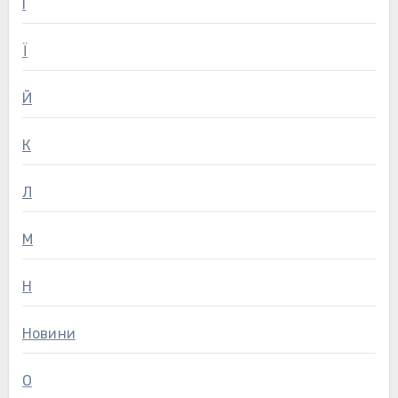
І
Ї
Й
К
Л
М
Н
Новини
О