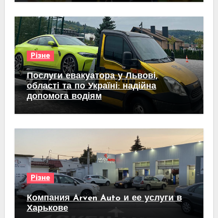
Різне
Послуги евакуатора у Львові,
області та по Україні: надійна
допомога водіям
Різне
Компания Arven Auto и ее услуги в
Харькове