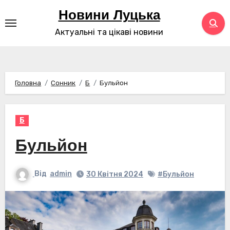
Перейти
Новини Луцька
до
Актуальні та цікаві новини
контенту
Головна
Сонник
Б
Бульйон
Б
Бульйон
Від
admin
30 Квітня 2024
#Бульйон