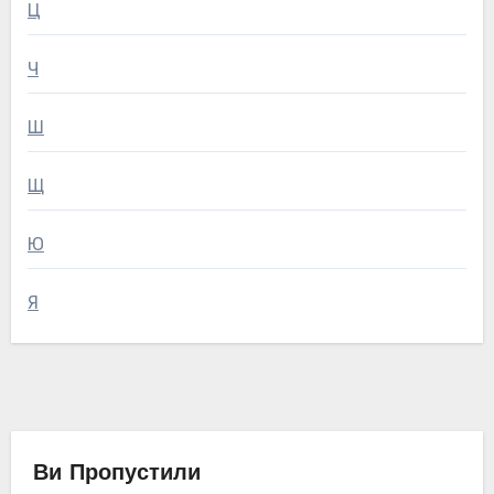
Ц
Ч
Ш
Щ
Ю
Я
Ви Пропустили