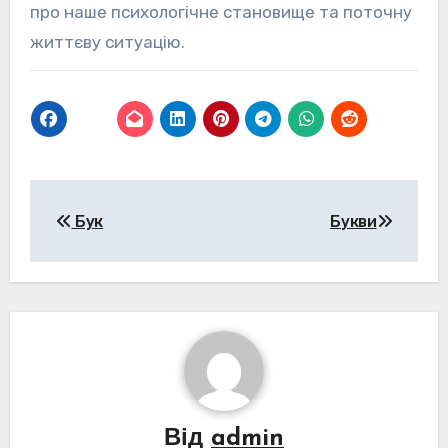
про наше психологічне становище та поточну
життєву ситуацію.
Навігація
Бук
Букви
записів
Від
admin