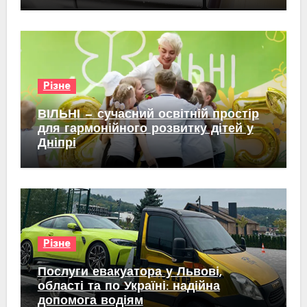
Різне
ВІЛЬНІ — сучасний освітній простір
для гармонійного розвитку дітей у
Дніпрі
Різне
Послуги евакуатора у Львові,
області та по Україні: надійна
допомога водіям