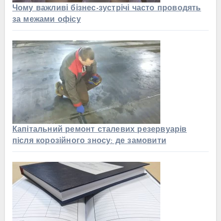
Чому важливі бізнес-зустрічі часто проводять
за межами офісу
Капітальний ремонт сталевих резервуарів
після корозійного зносу: де замовити