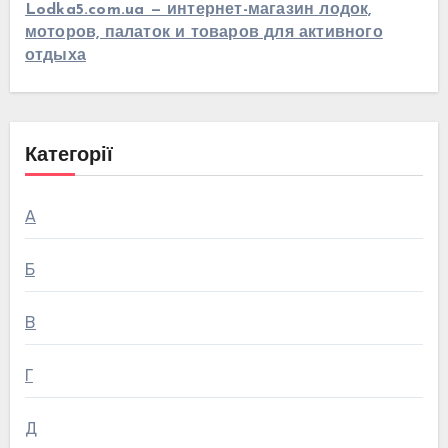
Lodka5.com.ua — интернет-магазин лодок,
моторов, палаток и товаров для активного
отдыха
Категорії
А
Б
В
Г
Д