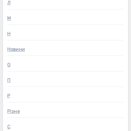
Л
М
Н
Новини
О
П
Р
Різне
С