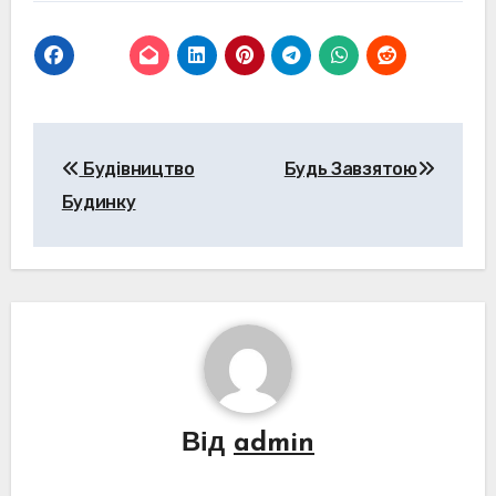
Навігація
Будівництво
Будь Завзятою
записів
Будинку
Від
admin