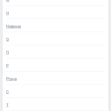
М
Н
Новини
О
П
Р
Різне
С
Т