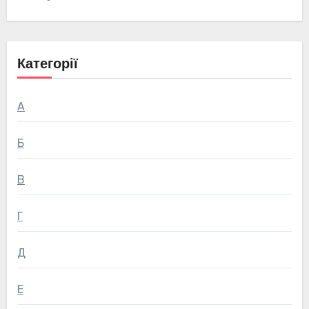
Категорії
А
Б
В
Г
Д
Е