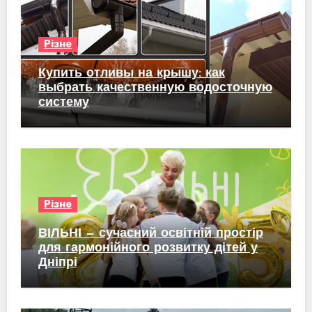
Різне
Купить отливы на крышу: как
выбрать качественную водосточную
систему
Різне
ВІЛЬНІ — сучасний освітній простір
для гармонійного розвитку дітей у
Дніпрі