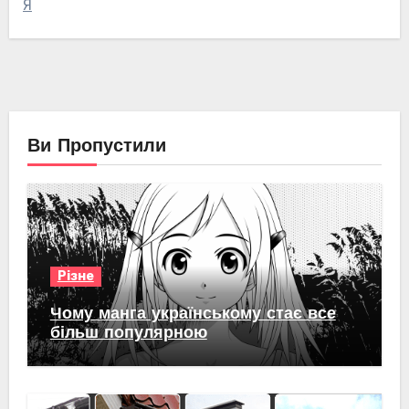
Я
Ви Пропустили
Різне
Чому манга українському стає все
більш популярною