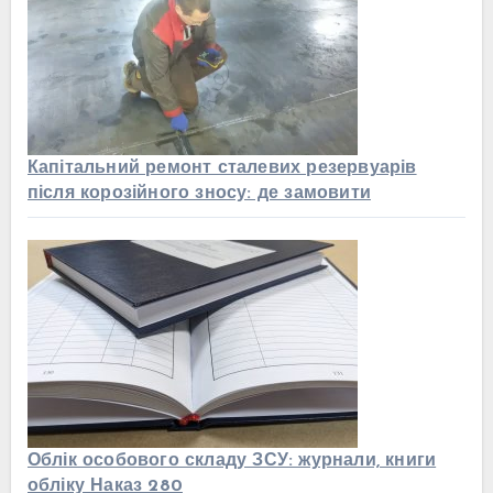
Капітальний ремонт сталевих резервуарів
після корозійного зносу: де замовити
Облік особового складу ЗСУ: журнали, книги
обліку Наказ 280