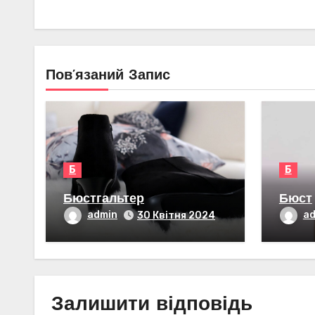
Пов’язаний Запис
Б
Б
Бюстгальтер
Бюст
admin
a
30 Квітня 2024
Залишити відповідь