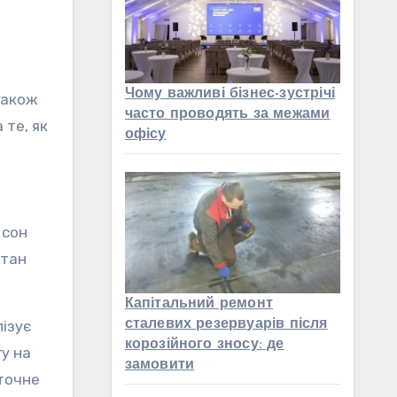
Чому важливі бізнес-зустрічі
також
часто проводять за межами
 те, як
офісу
 сон
стан
Капітальний ремонт
лізує
сталевих резервуарів після
корозійного зносу: де
у на
замовити
 точне