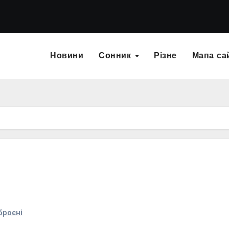
Новини
Сонник
Різне
Мапа са
броєні