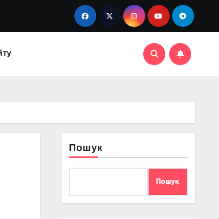
йту
Пошук
Пошук