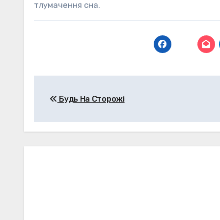
тлумачення сна.
Навігація
Будь На Сторожі
записів