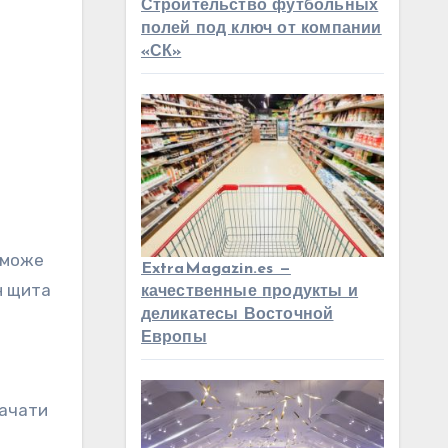
Строительство футбольных
полей под ключ от компании
«СК»
ж може
ExtraMagazin.es —
н щита
качественные продукты и
деликатесы Восточной
Европы
начати