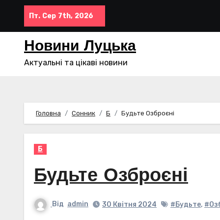
Перейти
Пт. Сер 7th, 2026
до
контенту
Новини Луцька
Актуальні та цікаві новини
Головна
Сонник
Б
Будьте Озброєні
Б
Будьте Озброєні
Від
admin
30 Квітня 2024
#Будьте
,
#Оз