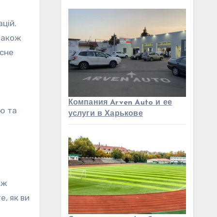
цій.
також
асне
Компания Arven Auto и ее
ю та
услуги в Харькове
ож
е, як ви