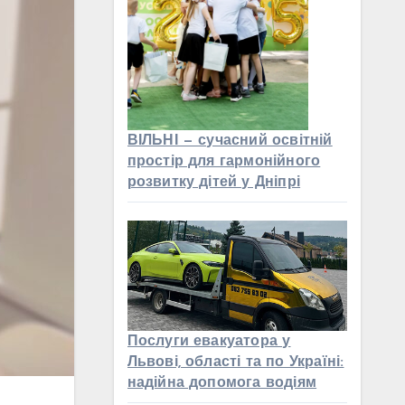
ВІЛЬНІ — сучасний освітній
простір для гармонійного
розвитку дітей у Дніпрі
Послуги евакуатора у
Львові, області та по Україні:
надійна допомога водіям