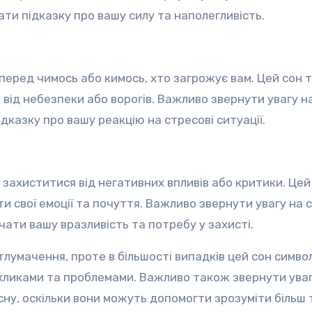
ати підказку про вашу силу та наполегливість.
 перед чимось або кимось, хто загрожує вам. Цей сон 
ід небезпеки або ворогів. Важливо звернути увагу на
дказку про вашу реакцію на стресові ситуації.
 захиститися від негативних впливів або критики. Цей
 свої емоції та почуття. Важливо звернути увагу на 
ати вашу вразливість та потребу у захисті.
тлумачення, проте в більшості випадків цей сон симво
кликами та проблемами. Важливо також звернути уваг
ас сну, оскільки вони можуть допомогти зрозуміти більш