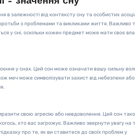
і – значення сну
я в залежності від контексту сну та особистих асоціа
 боротьби з проблемами та викликами життя. Важливо 
ться у сні, оскільки кожен предмет може мати своє вл
оєння у снах. Цей сон може означати вашу сильну вол
акож меч може символізувати захист від небезпеки або
я.
иразити свою агресію або невдоволення. Цей сон так
огось, хто вас загрожує. Важливо звернути увагу на т
ідказку про те, як ви ставитеся до своїх проблем у