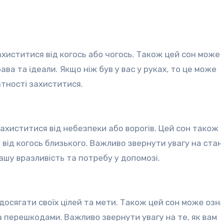
ахиститися від когось або чогось. Також цей сон може
ава та ідеали. Якщо ніж був у вас у руках, то це може
атності захиститися.
ахиститися від небезпеки або ворогів. Цей сон тако
від когось близького. Важливо звернути увагу на ста
шу вразливість та потребу у допомозі.
 досягати своїх цілей та мети. Також цей сон може оз
 перешкодами. Важливо звернути увагу на те, як вам