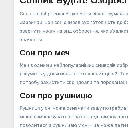
Сонник Будьте Озброєн
Сон про озброєння може мати різне тлумаченн
Зазвичай, цей сон символізує готовність до
звернути увагу на вид озброєння, яке з’являє
значення.
Сон про меч
Меч є одним з найпопулярніших символів озбр
рішучість у досягненні поставлених цілей. Т
потребу захистити свої ідеали та переконанн
Сон про рушницю
Рушниця у сні може означати вашу потребу в
може символізувати страх перед чимось або к
поводитеся з рушницею у сні – це може дати п