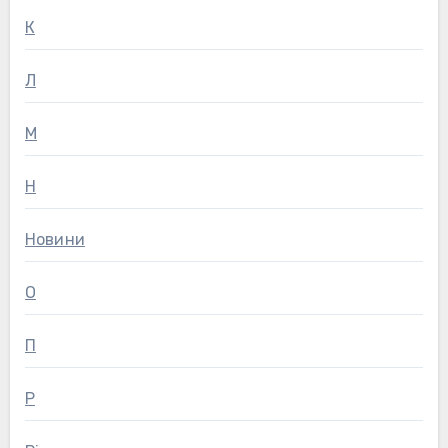
К
Л
М
Н
Новини
О
П
Р