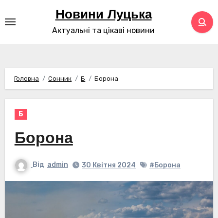
Перейти
Новини Луцька
до
Актуальні та цікаві новини
контенту
Головна
Сонник
Б
Борона
Б
Борона
Від
admin
30 Квітня 2024
#Борона