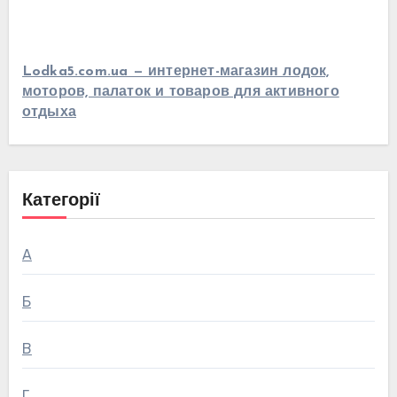
Lodka5.com.ua — интернет-магазин лодок,
моторов, палаток и товаров для активного
отдыха
Категорії
А
Б
В
Г