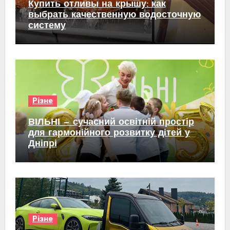
Купить отливы на крышу: как
выбрать качественную водосточную
систему
Різне
ВІЛЬНІ — сучасний освітній простір
для гармонійного розвитку дітей у
Дніпрі
Різне