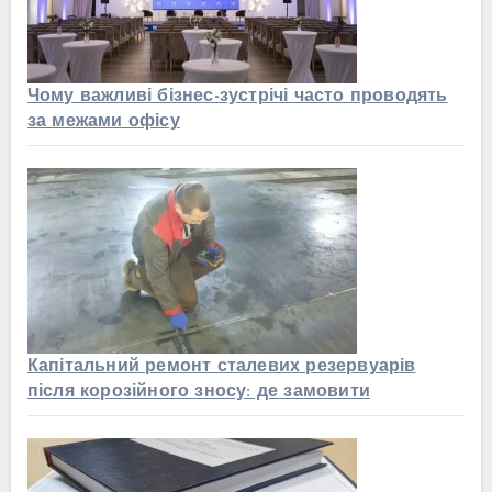
Чому важливі бізнес-зустрічі часто проводять
за межами офісу
Капітальний ремонт сталевих резервуарів
після корозійного зносу: де замовити