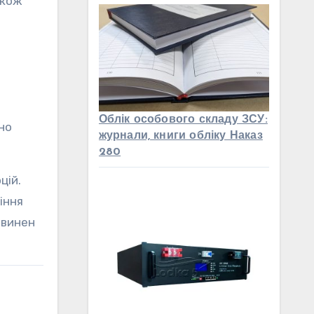
акож
Облік особового складу ЗСУ:
но
журнали, книги обліку Наказ
280
цій.
іння
овинен