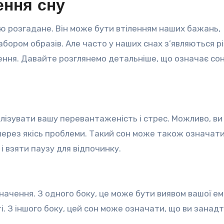
ення сну
стю розгадане. Він може бути втіленням наших бажань,
бором образів. Але часто у наших снах з’являються рі
ення. Давайте розглянемо детальніше, що означає со
олізувати вашу перевантаженість і стрес. Можливо, ви
ерез якісь проблеми. Такий сон може також означати
і взяти паузу для відпочинку.
значення. З одного боку, це може бути виявом вашої ем
. З іншого боку, цей сон може означати, що ви занад