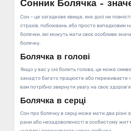
Сонник Болячка – знач
Сон – це загадкове явище, яке досі не повні
страхів, побоювань або просто випадковим на
болячки, які можуть мати своє особливе знач
болячку.
Болячка в голові
Якщо у вас у сні болить голова, це може симв
занадто багато працюєте або переживаєте ч
вам потрібно звернути увагу на своє здоров’я 
Болячка в серці
Сон про болячку в серці може мати два різні 
рани або незадоволеності в особистому житті
чутливі і переживаєте через дрібниці.