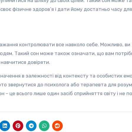
упинитися на шляху до своїх цілей. Такий сон може т
 своє фізичне здоров’я і дати йому достатньо часу для
бажання контролювати все навколо себе. Можливо, ви
людям. Такий сон може також означати, що вам потріб
і навчитися довіряти.
значення в залежності від контексту та особистих емо
рто звернутися до психолога або терапевта для розум
н – це всього лише один засіб сприйняття світу і не п