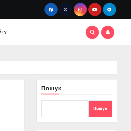
йту
Пошук
Пошук