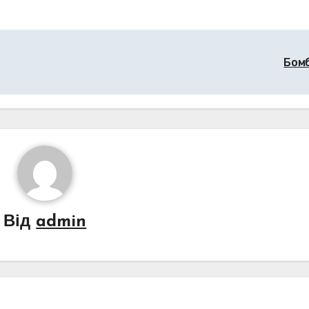
Бом
Від
admin