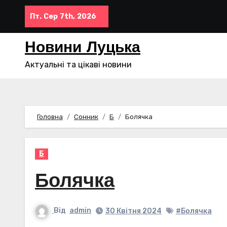
Перейти
Пт. Сер 7th, 2026
до
контенту
Новини Луцька
Актуальні та цікаві новини
Головна
Сонник
Б
Болячка
Б
Болячка
Від
admin
30 Квітня 2024
#Болячка