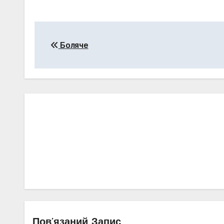
Навігація
Боляче
записів
Пов’язаний Запис