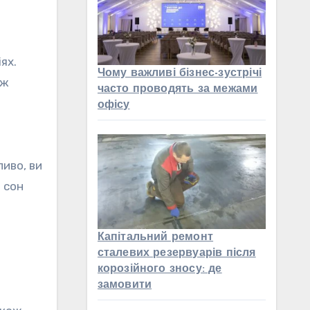
ях.
Чому важливі бізнес-зустрічі
ож
часто проводять за межами
офісу
иво, ви
 сон
Капітальний ремонт
сталевих резервуарів після
корозійного зносу: де
замовити