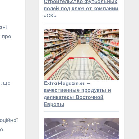
Строительство футбольных
полей под ключ от компании
«СК»
зні
н про
, що
ExtraMagazin.es —
качественные продукты и
деликатесы Восточной
Европы
оційної
то