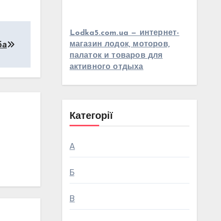
Lodka5.com.ua — интернет-
ба
магазин лодок, моторов,
палаток и товаров для
активного отдыха
Категорії
А
Б
В