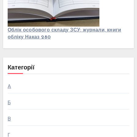
Облік особового складу ЗСУ: журнали, книги
обліку Наказ 280
Категорії
А
Б
В
Г