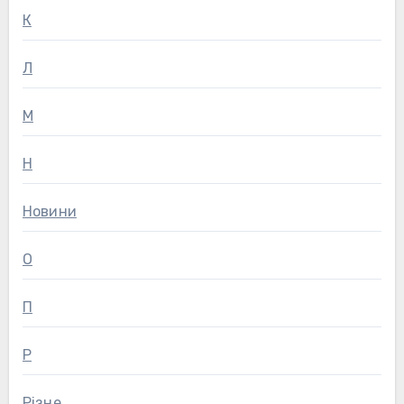
К
Л
М
Н
Новини
О
П
Р
Різне