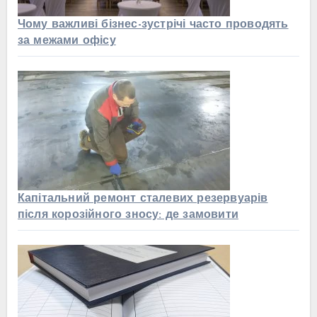
Чому важливі бізнес-зустрічі часто проводять
за межами офісу
Капітальний ремонт сталевих резервуарів
після корозійного зносу: де замовити