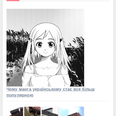
Чому манга українському стає все більш
популярною