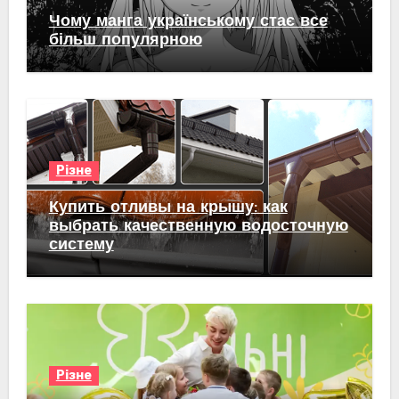
Чому манга українському стає все
більш популярною
Різне
Купить отливы на крышу: как
выбрать качественную водосточную
систему
Різне