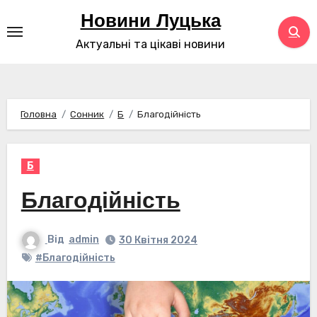
Перейти
Новини Луцька
до
Актуальні та цікаві новини
контенту
Головна
Сонник
Б
Благодійність
Б
Благодійність
Від
admin
30 Квітня 2024
#Благодійність