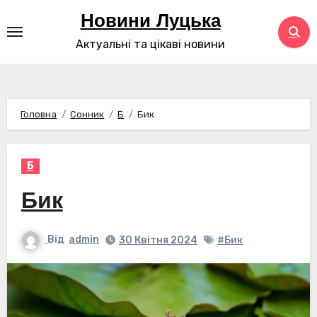
Перейти
Новини Луцька
до
Актуальні та цікаві новини
контенту
Головна
Сонник
Б
Бик
Б
Бик
Від
admin
30 Квітня 2024
#Бик