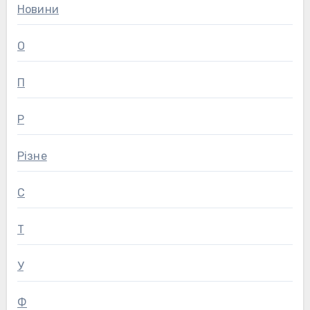
Новини
О
П
Р
Різне
С
Т
У
Ф