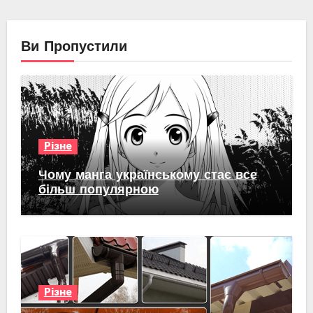
Ви Пропустили
Різне
Чому манга українському стає все
більш популярною
Різне