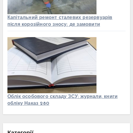
Капітальний ремонт сталевих резервуарів
після корозійного зносу: де замовити
Облік особового складу ЗСУ: журнали, книги
обліку Наказ 280