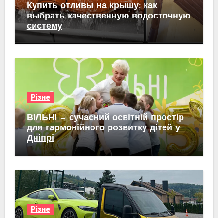
Купить отливы на крышу: как
выбрать качественную водосточную
систему
Різне
ВІЛЬНІ — сучасний освітній простір
для гармонійного розвитку дітей у
Дніпрі
Різне