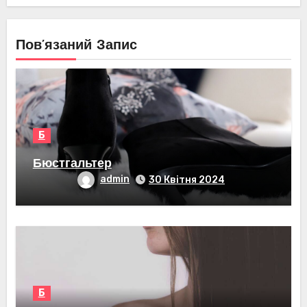
Пов’язаний Запис
Б
Бюстгальтер
admin
30 Квітня 2024
Б