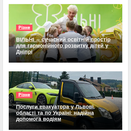
Різне
ВІЛЬНІ — сучасний освітній простір
для гармонійного розвитку дітей у
Дніпрі
Різне
Послуги евакуатора у Львові,
області та по Україні: надійна
допомога водіям