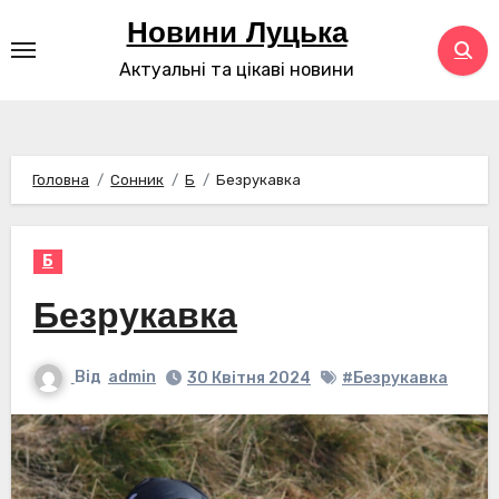
Перейти
Новини Луцька
до
Актуальні та цікаві новини
контенту
Головна
Сонник
Б
Безрукавка
Б
Безрукавка
Від
admin
30 Квітня 2024
#Безрукавка