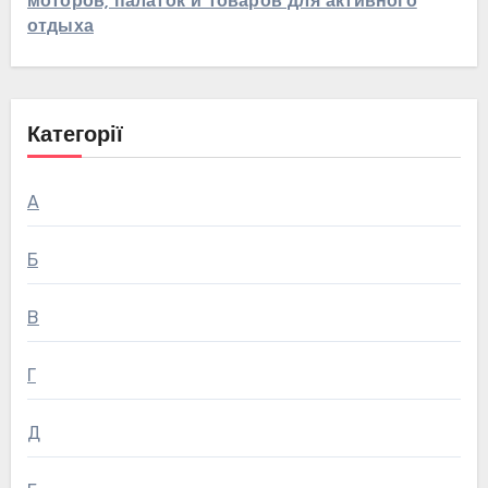
моторов, палаток и товаров для активного
отдыха
Категорії
А
Б
В
Г
Д