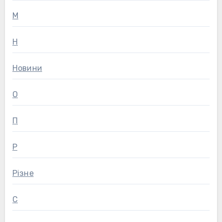
М
Н
Новини
О
П
Р
Різне
С