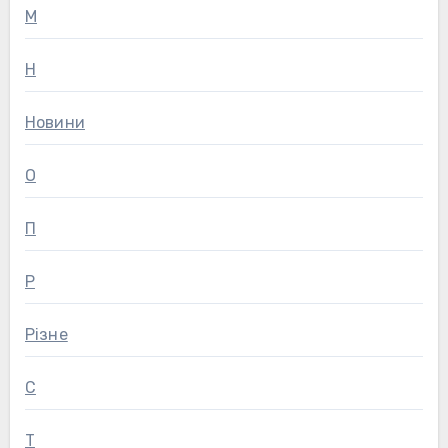
М
Н
Новини
О
П
Р
Різне
С
Т