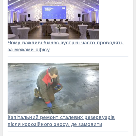
Чому важливі бізнес-зустрічі часто проводять
за межами офісу
Капітальний ремонт сталевих резервуарів
після корозійного зносу: де замовити