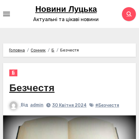
Перейти
Новини Луцька
до
Актуальні та цікаві новини
контенту
Головна
Сонник
Б
Безчестя
Б
Безчестя
Від
admin
30 Квітня 2024
#Безчестя