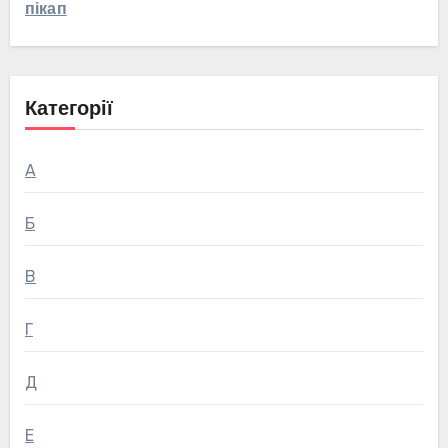
пікап
Категорії
А
Б
В
Г
Д
Е