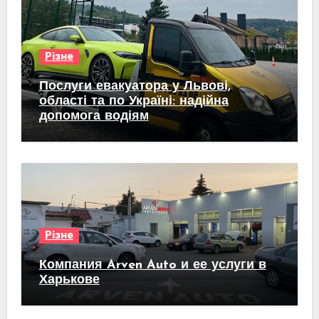
Різне
Послуги евакуатора у Львові,
області та по Україні: надійна
допомога водіям
Різне
Компания Arven Auto и ее услуги в
Харькове