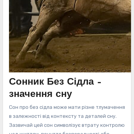
Сонник Без Сідла –
значення сну
Сон про без сідла може мати різне тлумачення
в залежності від контексту та деталей сну.
Зазвичай цей сон символізує втрату контролю