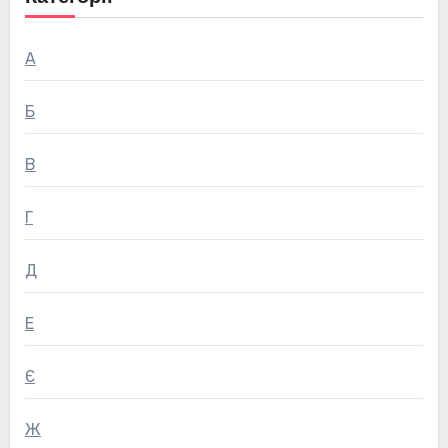
А
Б
В
Г
Д
Е
Є
Ж