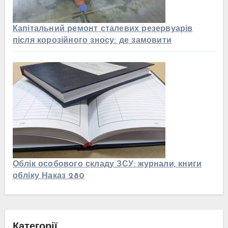
Капітальний ремонт сталевих резервуарів
після корозійного зносу: де замовити
Облік особового складу ЗСУ: журнали, книги
обліку Наказ 280
Категорії