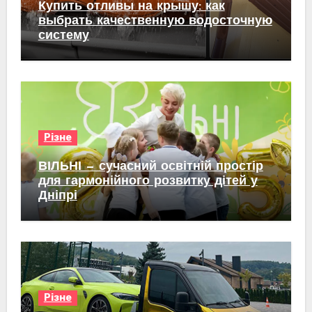
Купить отливы на крышу: как
выбрать качественную водосточную
систему
Різне
ВІЛЬНІ — сучасний освітній простір
для гармонійного розвитку дітей у
Дніпрі
Різне