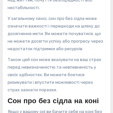
над життям, почуття безпорадності або
нестабільності.
У загальному сенсі, сон про без сідла може
означати важкості і перешкоди на шляху до
досягнення мети. Ви можете почуватися, що
не можете досягти успіху або прогресу через
недостаток підтримки або ресурсів.
Також цей сон може вказувати на ваш страх
перед невизначеністю та невпевненість у
своїх здібностях. Ви можете боятися
ризикувати і впустити можливості через
страх зазнати поразки.
Сон про без сідла на коні
Якщо у вашому сні ви бачите себе на коні без