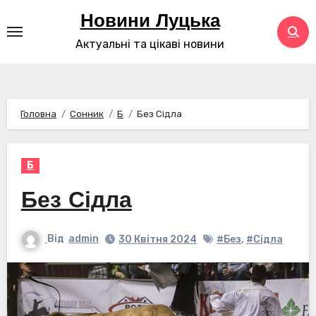
Перейти
Новини Луцька
до
Актуальні та цікаві новини
контенту
Головна
Сонник
Б
Без Сідла
Б
Без Сідла
Від
admin
30 Квітня 2024
#Без
,
#Сідла