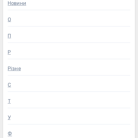
Новини
О
П
Р
Різне
С
Т
У
Ф