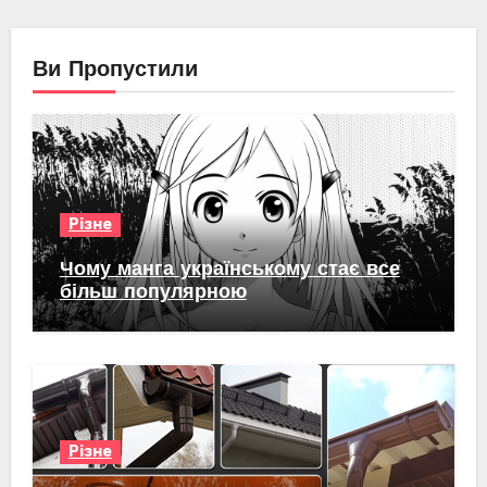
Ви Пропустили
Різне
Чому манга українському стає все
більш популярною
Різне