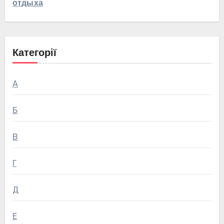
отдыха
Категорії
А
Б
В
Г
Д
Е