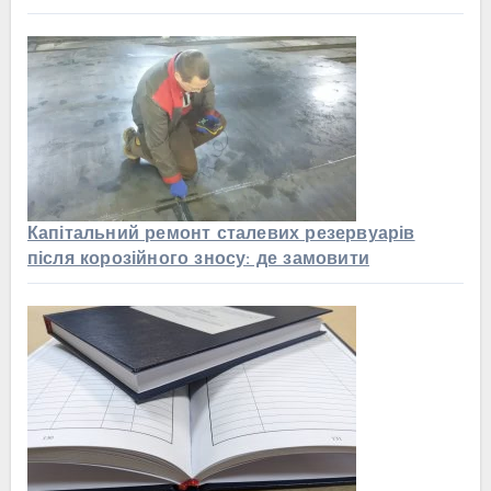
Капітальний ремонт сталевих резервуарів
після корозійного зносу: де замовити