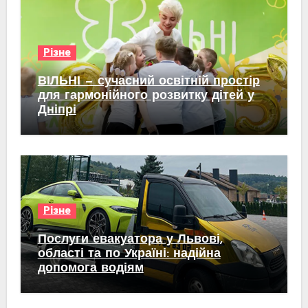
Різне
ВІЛЬНІ — сучасний освітній простір
для гармонійного розвитку дітей у
Дніпрі
Різне
Послуги евакуатора у Львові,
області та по Україні: надійна
допомога водіям