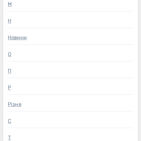
М
Н
Новини
О
П
Р
Різне
С
Т