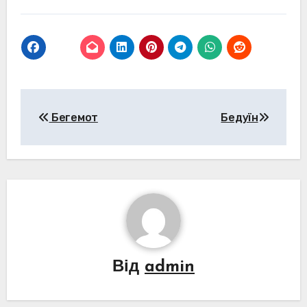
Навігація
Бегемот
Бедуїн
записів
Від
admin