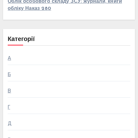
Облік особового складу ЗСУ: журнали, книги
обліку Наказ 280
Категорії
А
Б
В
Г
Д