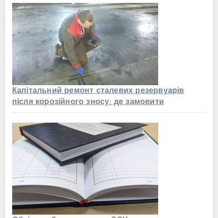
Капітальний ремонт сталевих резервуарів
після корозійного зносу: де замовити