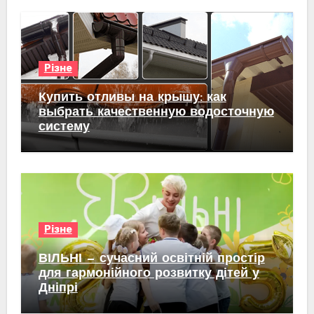
Різне
Купить отливы на крышу: как
выбрать качественную водосточную
систему
Різне
ВІЛЬНІ — сучасний освітній простір
для гармонійного розвитку дітей у
Дніпрі