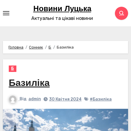
Перейти
Новини Луцька
до
Актуальні та цікаві новини
контенту
Головна
Сонник
Б
Базиліка
Б
Базиліка
Від
admin
30 Квітня 2024
#Базиліка