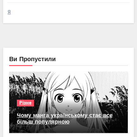
Я
Ви Пропустили
Різне
Чому манга українському стає все
більш популярною