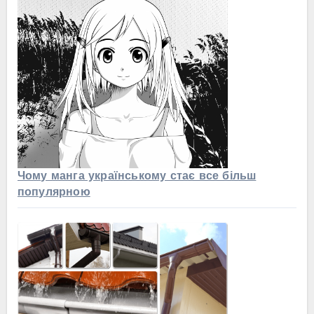
Чому манга українському стає все більш
популярною