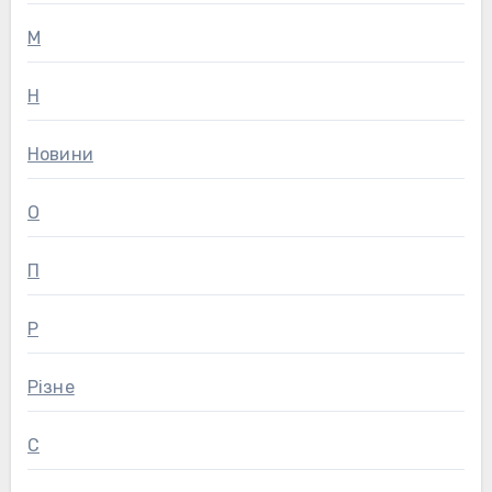
М
Н
Новини
О
П
Р
Різне
С