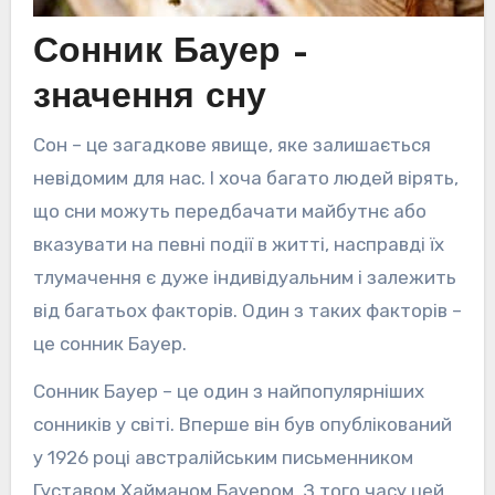
Сонник Бауер –
значення сну
Сон – це загадкове явище, яке залишається
невідомим для нас. І хоча багато людей вірять,
що сни можуть передбачати майбутнє або
вказувати на певні події в житті, насправді їх
тлумачення є дуже індивідуальним і залежить
від багатьох факторів. Один з таких факторів –
це сонник Бауер.
Сонник Бауер – це один з найпопулярніших
сонників у світі. Вперше він був опублікований
у 1926 році австралійським письменником
Густавом Хайманом Бауером. З того часу цей