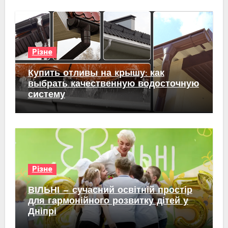
Різне
Купить отливы на крышу: как
выбрать качественную водосточную
систему
Різне
ВІЛЬНІ — сучасний освітній простір
для гармонійного розвитку дітей у
Дніпрі