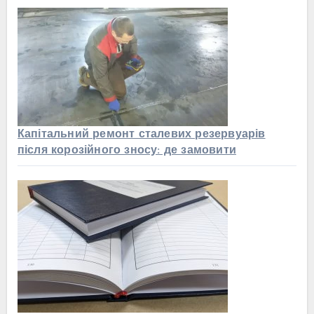
Капітальний ремонт сталевих резервуарів
після корозійного зносу: де замовити