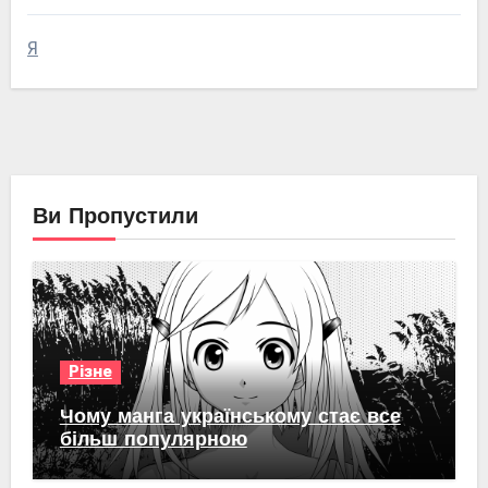
Я
Ви Пропустили
Різне
Чому манга українському стає все
більш популярною