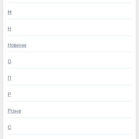
М
Н
Новини
О
П
Р
Різне
С