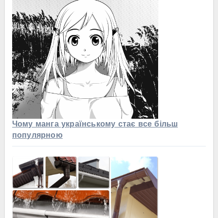
Чому манга українському стає все більш
популярною