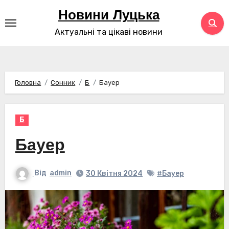
Перейти
Новини Луцька
до
Актуальні та цікаві новини
контенту
Головна
Сонник
Б
Бауер
Б
Бауер
Від
admin
30 Квітня 2024
#Бауер