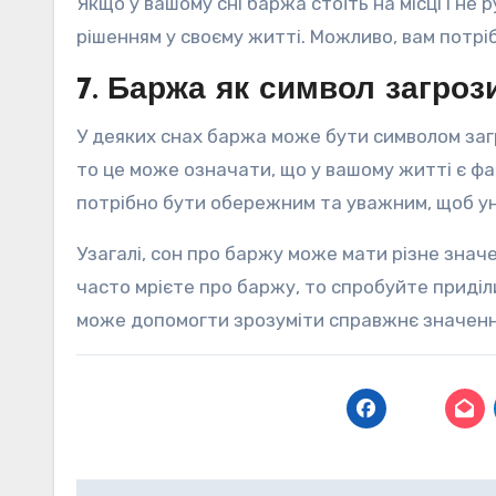
Якщо у вашому сні баржа стоїть на місці і не
рішенням у своєму житті. Можливо, вам потрі
7. Баржа як символ загроз
У деяких снах баржа може бути символом заг
то це може означати, що у вашому житті є фа
потрібно бути обережним та уважним, щоб у
Узагалі, сон про баржу може мати різне знач
часто мрієте про баржу, то спробуйте приділ
може допомогти зрозуміти справжнє значення