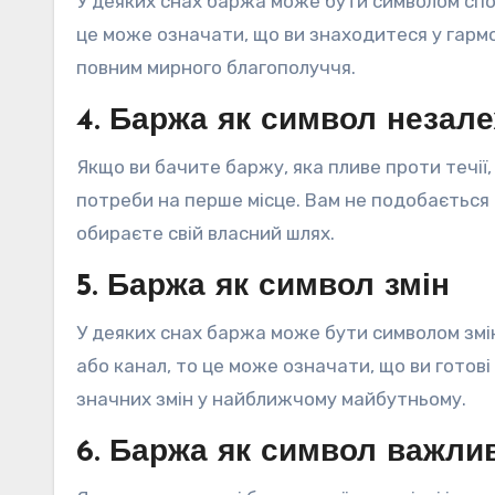
У деяких снах баржа може бути символом спок
це може означати, що ви знаходитеся у гармо
повним мирного благополуччя.
4. Баржа як символ незал
Якщо ви бачите баржу, яка пливе проти течії,
потреби на перше місце. Вам не подобається
обираєте свій власний шлях.
5. Баржа як символ змін
У деяких снах баржа може бути символом змін
або канал, то це може означати, що ви готов
значних змін у найближчому майбутньому.
6. Баржа як символ важли