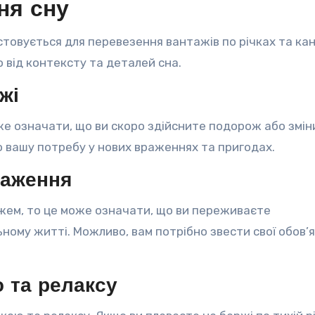
ня сну
стовується для перевезення вантажів по річках та кан
 від контексту та деталей сна.
жі
же означати, що ви скоро здійсните подорож або змін
о вашу потребу у нових враженнях та пригодах.
таження
жем, то це може означати, що ви переживаєте
ому житті. Можливо, вам потрібно звести свої обов’
ю та релаксу