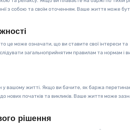
ою та релаксу. Якщо ви плаваєте на баржі по тихій рі
нії з собою та своїм оточенням. Ваше життя може бу
ежності
 то це може означати, що ви ставите свої інтереси та
 слідувати загальноприйнятим правилам та нормам і в
 у вашому житті. Якщо ви бачите, як баржа перетинає
і до нових початків та викликів. Ваше життя може заз
вого рішення