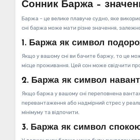
Сонник Баржа – значен
Баржа – це велике плавуче судно, яке викори
сні баржа може мати різне значення, залежно
1. Баржа як символ подоро
Якщо у вашому сні ви бачите баржу, то це мо
місце проживання. Цей сон може свідчити пр
2. Баржа як символ наван
Якщо баржа у вашому сні переповнена ванта
перевантаження або надмірний стрес у реальн
мінімуму та відпочити.
3. Баржа як символ споко