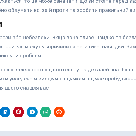
 рухається, то це може означати, що ви стоїте перед 
бно обдумати всі за й проти та зробити правильний ви
и
рози або небезпеки. Якщо вона пливе швидко та безл
ктори, які можуть спричинити негативні наслідки. Вам
никнути проблем.
ення в залежності від контексту та деталей сна. Якщо
ити увагу своїм емоціям та думкам під час пробудженн
 цього сна для вас.