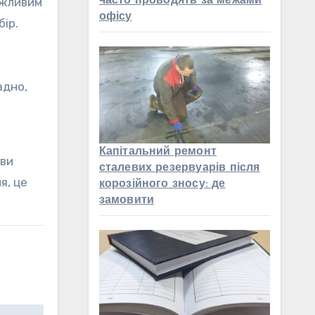
важливим
часто проводять за межами
офісу
бір.
адно,
Капітальний ремонт
 ви
сталевих резервуарів після
я, це
корозійного зносу: де
замовити