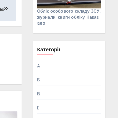
да
Облік особового складу ЗСУ:
журнали, книги обліку Наказ
280
Категорії
А
Б
В
Г