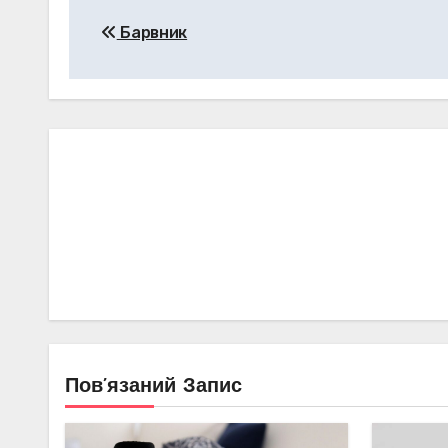
Навігація
Барвник
записів
Пов’язаний Запис