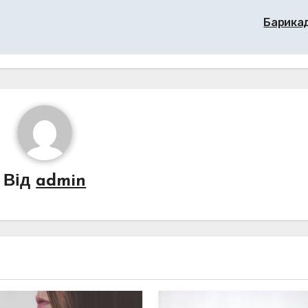
Барика
Від
admin