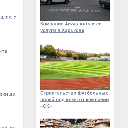
алах. У
Компания Arven Auto и ее
услуги в Харькове
ите
Строительство футбольных
язки до
полей под ключ от компании
«СК»