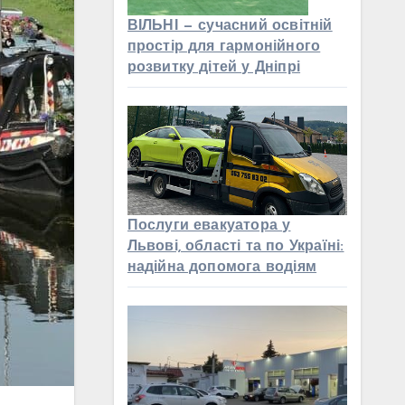
ВІЛЬНІ — сучасний освітній
простір для гармонійного
розвитку дітей у Дніпрі
Послуги евакуатора у
Львові, області та по Україні:
надійна допомога водіям