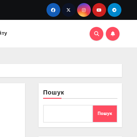
йту
Пошук
Пошук