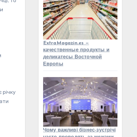
чці, то
ти
ExtraMagazin.es —
качественные продукты и
и
деликатесы Восточной
Европы
 річку
нати
Чому важливі бізнес-зустрічі