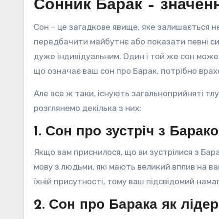
Сонник Барак – значен
Сон – це загадкове явище, яке залишається не
передбачити майбутнє або показати певні сим
дуже індивідуальним. Один і той же сон може
що означає ваш сон про Барак, потрібно врах
Але все ж таки, існують загальноприйняті тл
розглянемо декілька з них:
1. Сон про зустріч з Барак
Якщо вам приснилося, що ви зустрілися з Бар
мову з людьми, які мають великий вплив на 
їхній присутності, тому ваш підсвідомий нам
2. Сон про Барака як ліде