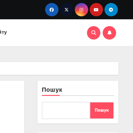
йту
Пошук
Пошук