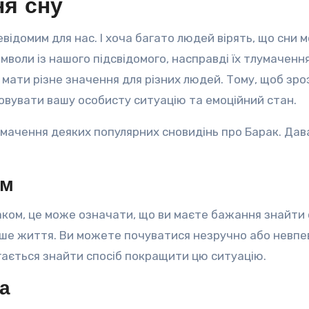
ня сну
відомим для нас. І хоча багато людей вірять, що сни 
воли із нашого підсвідомого, насправді їх тлумачення
 мати різне значення для різних людей. Тому, щоб зро
овувати вашу особисту ситуацію та емоційний стан.
умачення деяких популярних сновидінь про Барак. Да
ом
аком, це може означати, що ви маєте бажання знайти 
ваше життя. Ви можете почуватися незручно або невпе
агається знайти спосіб покращити цю ситуацію.
ра