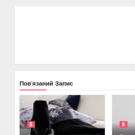
Пов’язаний Запис
Б
Б