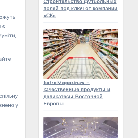
Строительство футбольных
полей под ключ от компании
«СК»
можуть
 є
зуміти,
вайте
ExtraMagazin.es —
качественные продукты и
спільну
деликатесы Восточной
Европы
внено у