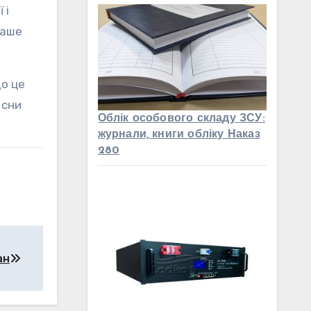
 і
ваше
що це
 сни
Облік особового складу ЗСУ:
журнали, книги обліку Наказ
280
ан