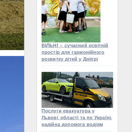
ВІЛЬНІ — сучасний освітній
простір для гармонійного
розвитку дітей у Дніпрі
Послуги евакуатора у
Львові, області та по Україні:
надійна допомога водіям