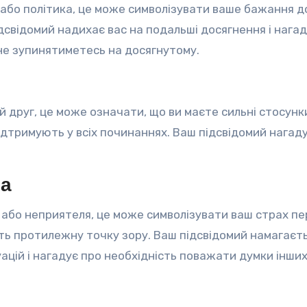
а або політика, це може символізувати ваше бажання д
дсвідомий надихає вас на подальші досягнення і нагад
 не зупинятиметесь на досягнутому.
 друг, це може означати, що ви маєте сильні стосунк
ідтримують у всіх починаннях. Ваш підсвідомий нагад
га
а або неприятеля, це може символізувати ваш страх п
ть протилежну точку зору. Ваш підсвідомий намагаєт
ацій і нагадує про необхідність поважати думки інших