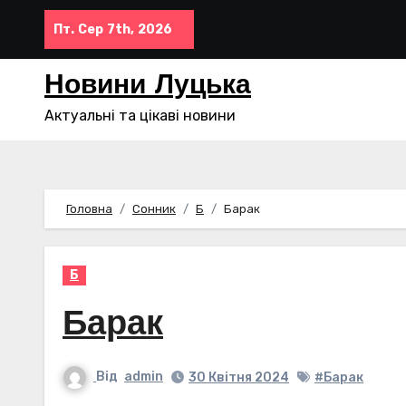
Перейти
Пт. Сер 7th, 2026
до
контенту
Новини Луцька
Актуальні та цікаві новини
Головна
Сонник
Б
Барак
Б
Барак
Від
admin
30 Квітня 2024
#Барак