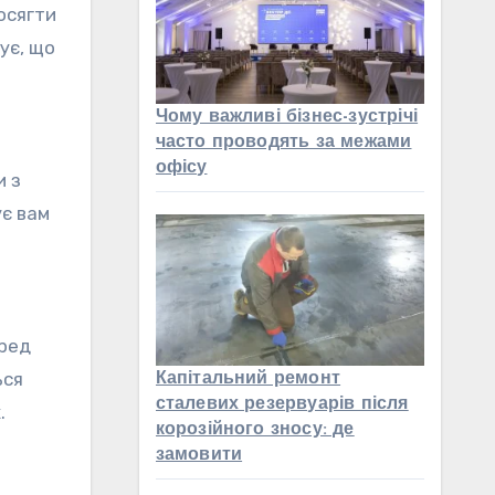
осягти
ує, що
Чому важливі бізнес-зустрічі
часто проводять за межами
офісу
и з
ує вам
еред
ься
Капітальний ремонт
сталевих резервуарів після
.
корозійного зносу: де
замовити