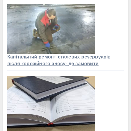
Капітальний ремонт сталевих резервуарів
після корозійного зносу: де замовити