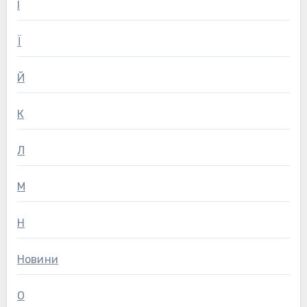
І
Ї
Й
К
Л
М
Н
Новини
О