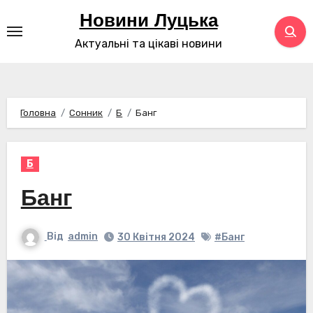
Перейти
Новини Луцька
до
Актуальні та цікаві новини
контенту
Головна
Сонник
Б
Банг
Б
Банг
Від
admin
30 Квітня 2024
#Банг