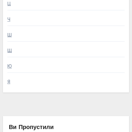
Ц
Ч
Ш
Щ
Ю
Я
Ви Пропустили