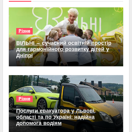
Різне
ВІЛЬНІ — сучасний освітній простір
для гармонійного розвитку дітей у
Дніпрі
Різне
Послуги евакуатора у Львові,
області та по Україні: надійна
допомога водіям