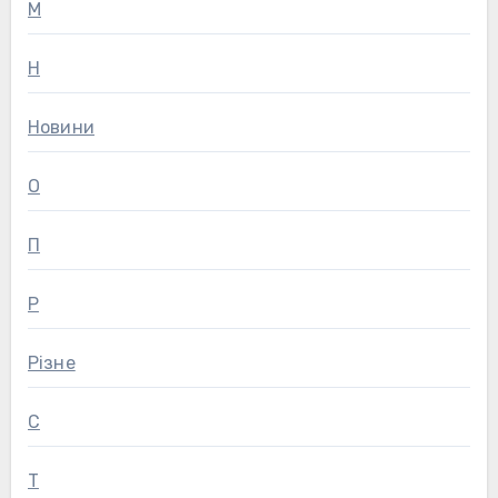
М
Н
Новини
О
П
Р
Різне
С
Т