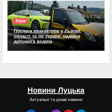
Різне
Послуги евакуатора у Львові,
області та по Україні: надійна
допомога водіям
Новини Луцька
Актуальні та цікаві новини