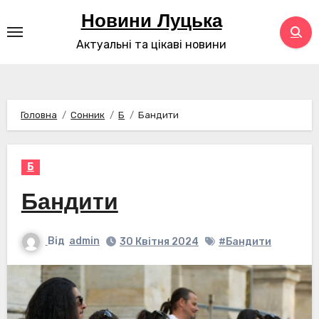
Перейти
Новини Луцька
до
Актуальні та цікаві новини
контенту
Головна
Сонник
Б
Бандити
Б
Бандити
Від
admin
30 Квітня 2024
#Бандити