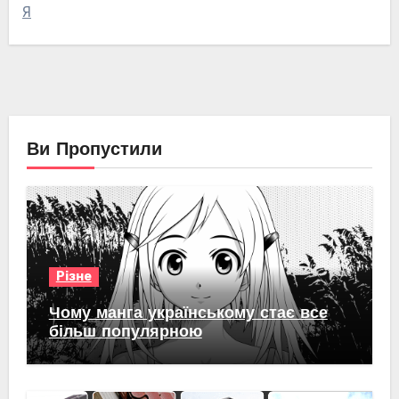
Я
Ви Пропустили
Різне
Чому манга українському стає все
більш популярною