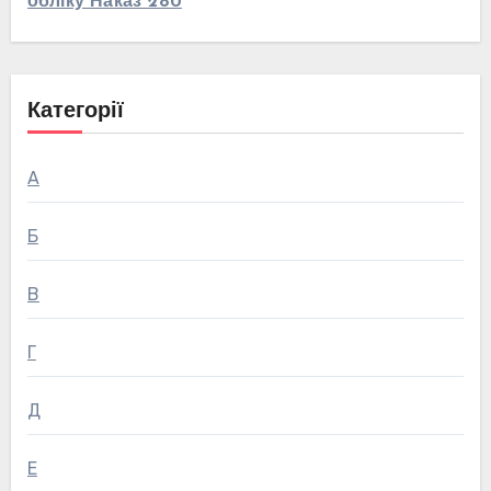
обліку Наказ 280
Категорії
А
Б
В
Г
Д
Е