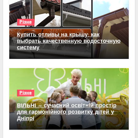
Різне
Купить отливы на крышу: как
выбрать качественную водосточную
систему
Різне
ВІЛЬНІ — сучасний освітній простір
для гармонійного розвитку дітей у
Дніпрі