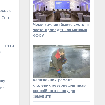
раву зі
. Сон
Чому важливі бізнес-зустрічі
часто проводять за межами
офісу
і стати
 і
Капітальний ремонт
ашу
сталевих резервуарів після
илі
корозійного зносу: де
замовити