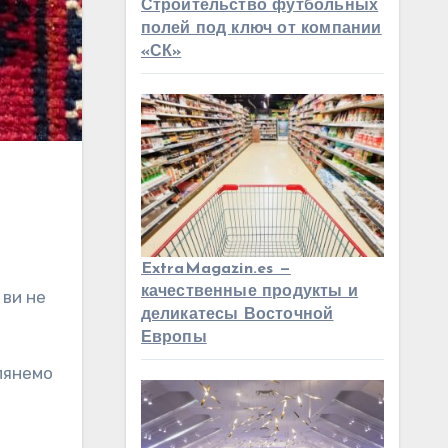
Строительство футбольных
полей под ключ от компании
«СК»
ExtraMagazin.es —
качественные продукты и
 ви не
деликатесы Восточной
Европы
глянемо