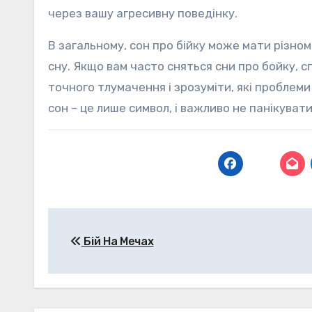
через вашу агресивну поведінку.
В загальному, сон про бійку може мати різно
сну. Якщо вам часто сняться сни про бойку, 
точного тлумачення і зрозуміти, які проблеми
сон – це лише символ, і важливо не панікувати
Навігація
Бій На Мечах
записів