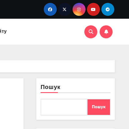
йту
Пошук
Пошук