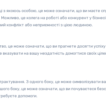
ці з якоюсь особою, це може означати, що ви маєте сп
Можливо, це колега на роботі або конкурент у бізнесі
ий конфлікт або неприємності з цією людиною.
тво, це може означати, що ви прагнете досягти успіху 
е вказувати на вашу нездатність домогтися своїх цілей
трактування. З одного боку, це може символізувати в
ншого боку, це може означати, що ви почуваєтеся безс
требуєте допомоги.