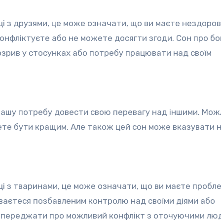
ці з друзями, це може означати, що ви маєте нездоров
онфліктуєте або не можете досягти згоди. Сон про бо
рив у стосунках або потребу працювати над своїм
вашу потребу довести свою перевагу над іншими. Мож
нете бути кращим. Але також цей сон може вказувати н
ці з тваринами, це може означати, що ви маєте пробл
уваєтеся позбавленим контролю над своїми діями або
попереджати про можливий конфлікт з оточуючими лю