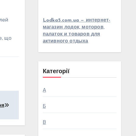
алей
Lodka5.com.ua — интернет-
магазин лодок, моторов,
палаток и товаров для
е, що
активного отдыха
Категорії
А
ня
Б
В