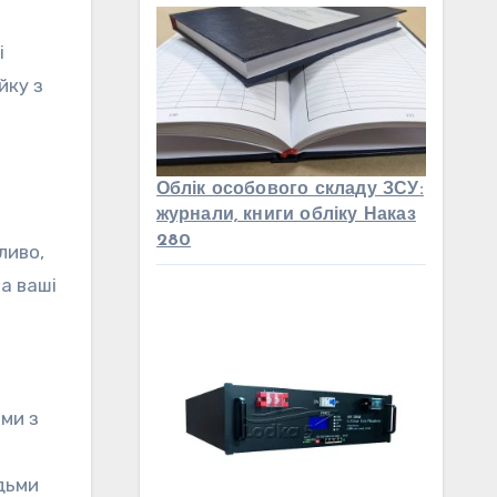
і
йку з
Облік особового складу ЗСУ:
журнали, книги обліку Наказ
280
ливо,
а ваші
еми з
дьми