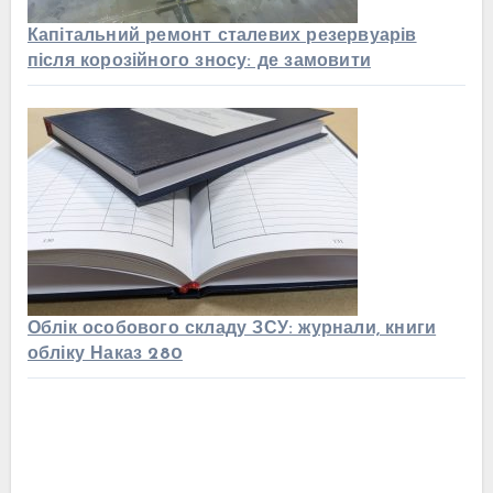
Капітальний ремонт сталевих резервуарів
після корозійного зносу: де замовити
Облік особового складу ЗСУ: журнали, книги
обліку Наказ 280