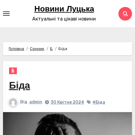
Перейти
Новини Луцька
до
Актуальні та цікаві новини
контенту
Головна
Сонник
Б
Біда
Б
Біда
Від
admin
30 Квітня 2024
#Біда