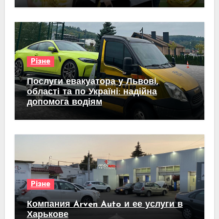
Різне
Послуги евакуатора у Львові,
області та по Україні: надійна
допомога водіям
Різне
Компания Arven Auto и ее услуги в
Харькове