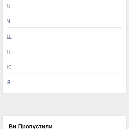
Ц
Ч
Ш
Щ
Ю
Я
Ви Пропустили