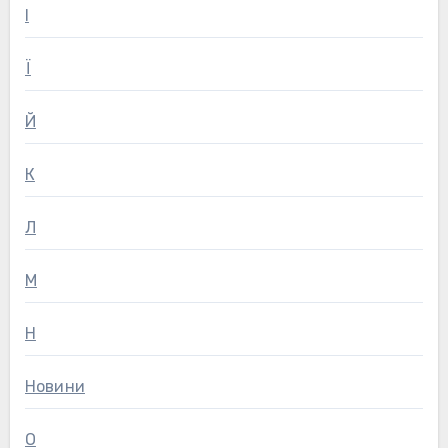
І
Ї
Й
К
Л
М
Н
Новини
О