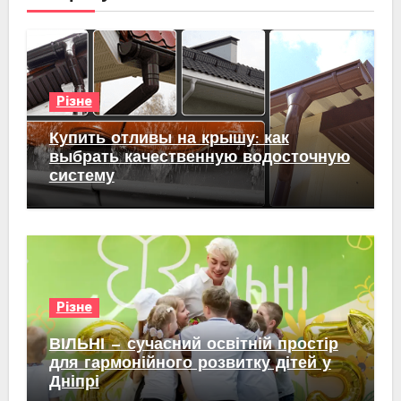
Різне
Купить отливы на крышу: как
выбрать качественную водосточную
систему
Різне
ВІЛЬНІ — сучасний освітній простір
для гармонійного розвитку дітей у
Дніпрі