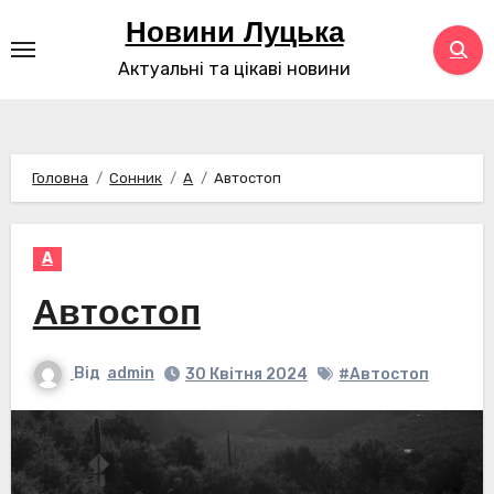
Перейти
Новини Луцька
до
Актуальні та цікаві новини
контенту
Головна
Сонник
А
Автостоп
А
Автостоп
Від
admin
30 Квітня 2024
#Автостоп