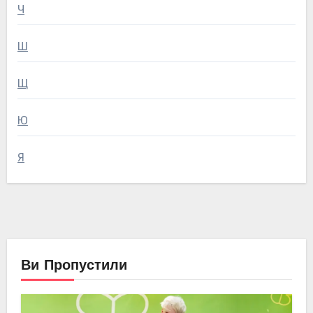
Ч
Ш
Щ
Ю
Я
Ви Пропустили