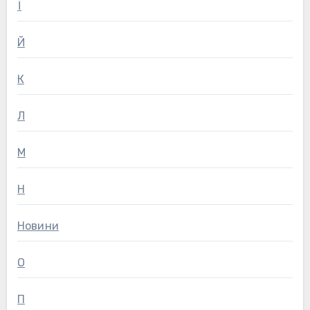
Ї
Й
К
Л
М
Н
Новини
О
П