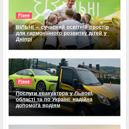
Різне
ВІЛЬНІ — сучасний освітній простір
для гармонійного розвитку дітей у
Дніпрі
Різне
Послуги евакуатора у Львові,
області та по Україні: надійна
допомога водіям