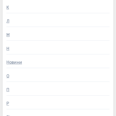
К
Л
М
Н
Новини
О
П
Р