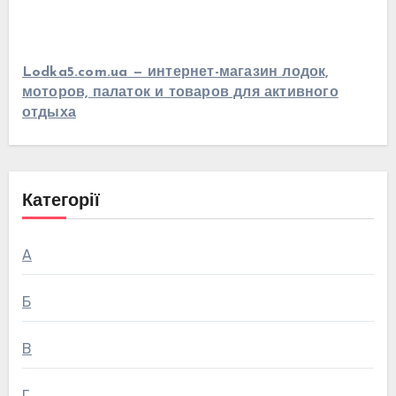
Lodka5.com.ua — интернет-магазин лодок,
моторов, палаток и товаров для активного
отдыха
Категорії
А
Б
В
Г