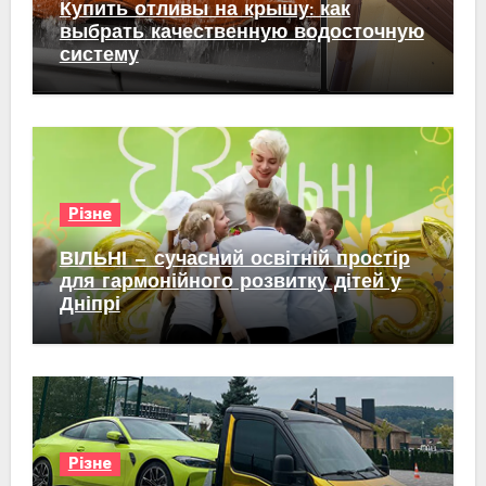
Купить отливы на крышу: как
выбрать качественную водосточную
систему
Різне
ВІЛЬНІ — сучасний освітній простір
для гармонійного розвитку дітей у
Дніпрі
Різне