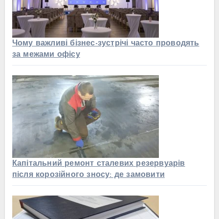
Чому важливі бізнес-зустрічі часто проводять
за межами офісу
Капітальний ремонт сталевих резервуарів
після корозійного зносу: де замовити