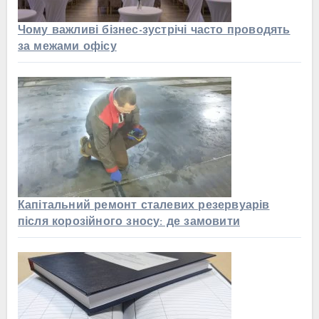
Чому важливі бізнес-зустрічі часто проводять
за межами офісу
Капітальний ремонт сталевих резервуарів
після корозійного зносу: де замовити