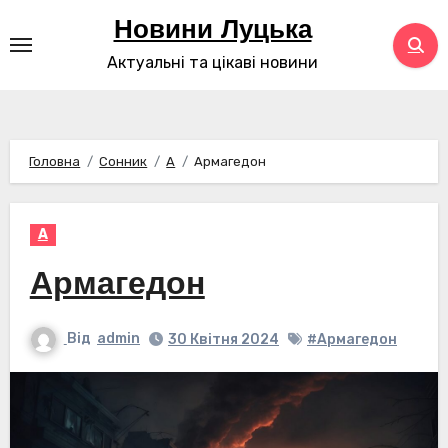
Перейти
Новини Луцька
до
Актуальні та цікаві новини
контенту
Головна
Сонник
А
Армагедон
А
Армагедон
Від
admin
30 Квітня 2024
#Армагедон