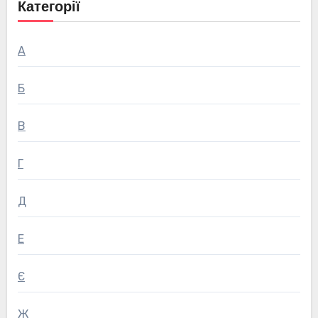
Категорії
А
Б
В
Г
Д
Е
Є
Ж