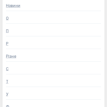
Новини
О
П
Р
Різне
С
Т
У
Ф