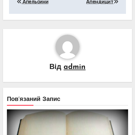
Апельсини
Апендицит
записів
Від
admin
Пов’язаний Запис