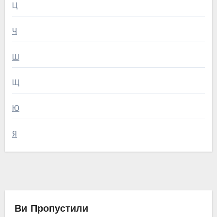
Ц
Ч
Ш
Щ
Ю
Я
Ви Пропустили