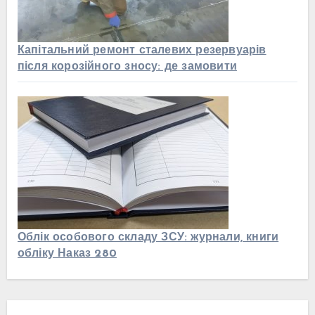
Капітальний ремонт сталевих резервуарів
після корозійного зносу: де замовити
Облік особового складу ЗСУ: журнали, книги
обліку Наказ 280