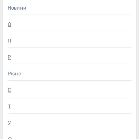
Новини
О
П
Р
Різне
С
Т
У