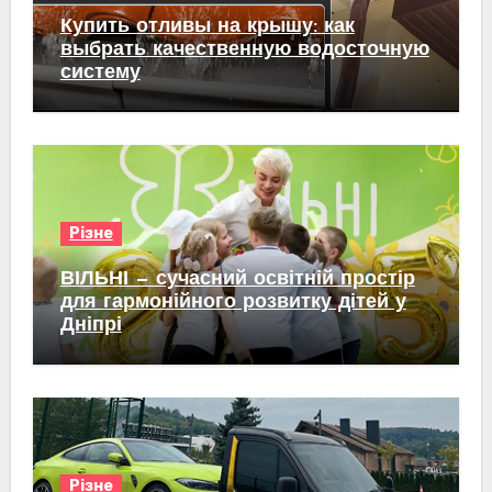
Купить отливы на крышу: как
выбрать качественную водосточную
систему
Різне
ВІЛЬНІ — сучасний освітній простір
для гармонійного розвитку дітей у
Дніпрі
Різне