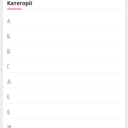
Категорії
А
Б
В
Г
Д
Е
Є
Ж