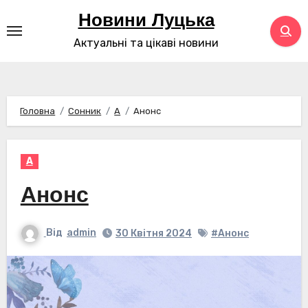
Перейти
Новини Луцька
до
Актуальні та цікаві новини
контенту
Головна
Сонник
А
Анонс
А
Анонс
Від
admin
30 Квітня 2024
#Анонс