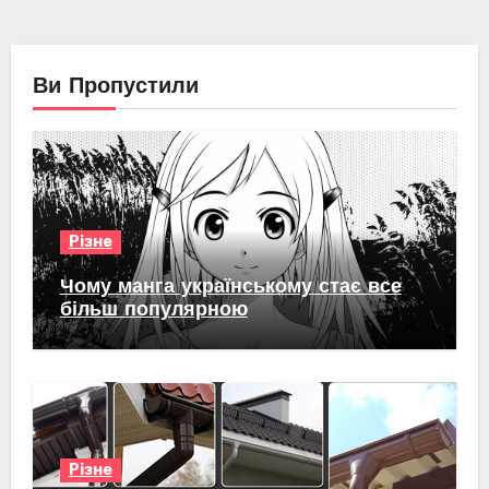
Ви Пропустили
Різне
Чому манга українському стає все
більш популярною
Різне