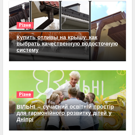
Різне
Купить отливы на крышу: как
выбрать качественную водосточную
систему
Різне
ВІЛЬНІ — сучасний освітній простір
для гармонійного розвитку дітей у
Дніпрі