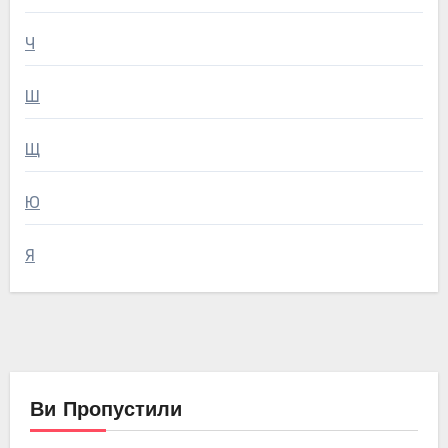
Ч
Ш
Щ
Ю
Я
Ви Пропустили