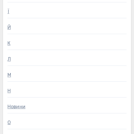
Ї
Й
К
Л
М
Н
Новини
О