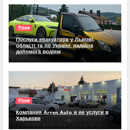
Різне
Послуги евакуатора у Львові,
області та по Україні: надійна
допомога водіям
Різне
Компания Arven Auto и ее услуги в
Харькове