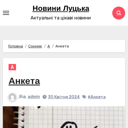
Перейти
Новини Луцька
до
Актуальні та цікаві новини
контенту
Головна
Сонник
А
Анкета
А
Анкета
Від
admin
30 Квітня 2024
#Анкета