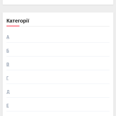
Категорії
А
Б
В
Г
Д
Е