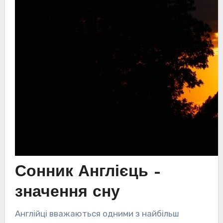
Сонник Англієць –
значення сну
Англійці вважаються одними з найбільш