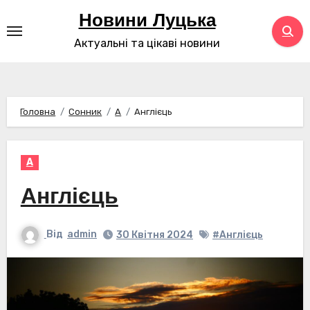
Перейти
Новини Луцька
до
Актуальні та цікаві новини
контенту
Головна
Сонник
А
Англієць
А
Англієць
Від
admin
30 Квітня 2024
#Англієць