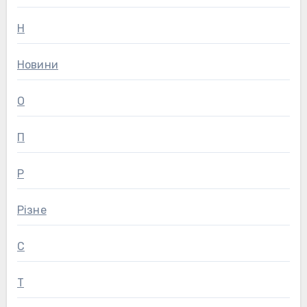
Н
Новини
О
П
Р
Різне
С
Т