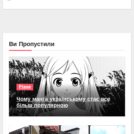
Ви Пропустили
Різне
Чому манга українському стає все
більш популярною