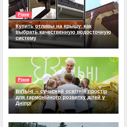
Різне
Купить отливы на крышу: как
выбрать качественную водосточную
систему
Різне
ВІЛЬНІ — сучасний освітній простір
для гармонійного розвитку дітей у
Дніпрі