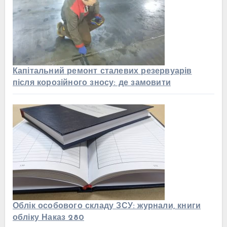
Капітальний ремонт сталевих резервуарів
після корозійного зносу: де замовити
Облік особового складу ЗСУ: журнали, книги
обліку Наказ 280